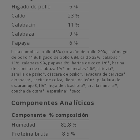
Hígado de pollo
6 %
Caldo
23 %
Calabacín
11 %
Calabaza
9 %
Papaya
6 %
Lista completa: pollo 46% (corazón de pollo 29%, estómago
de pollo 11%, hígado de pollo 6%), caldo 23%, calabacín
11%, calabaza 9%, papaya 6%, harina de coco 1%*, harina
de semilla de calabaza 1%*, minerales 1%*, chirivía*,
semilla de psilio*, cáscara de psilio*, levadura de cerveza*,
albahaca*, aceite de colza, diente de león*, peladura de
escaramujo 0,1%*, hoja de alcachofa*, arcilla mineral*,
concha de ostra*, espirulina* *seco
Componentes Analíticos
Componente
% composición
Humedad
82,8 %
Proteína bruta
8,5 %