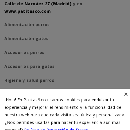
Calle de Narváez 27 (Madrid)
y en
www.patitasco.com
Alimentación perros
Alimentación gatos
Accesorios perros
Accesorios para gatos
Higiene y salud perros
×
Higiene y salud gatos
¡Hola! En Patitas&co usamos cookies para endulzar tu
experiencia y mejorar el rendimiento y la funcionalidad de
Suplementación natural
nuestra web para que cada visita sea única y personalizada.
Otros
¿Nos permites usarlas para hacer tu experiencia aún más
especial?
Política de Protección de Datos