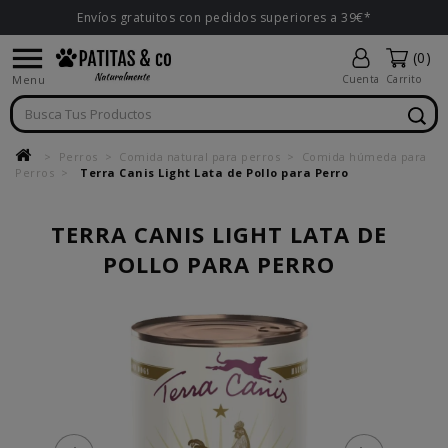
Envíos gratuitos con pedidos superiores a 39€*

(0)
Menu
Cuenta
Carrito
Perros
Comida natural para perros
Comida húmeda para
Perros
Terra Canis Light Lata de Pollo para Perro
TERRA CANIS LIGHT LATA DE
POLLO PARA PERRO