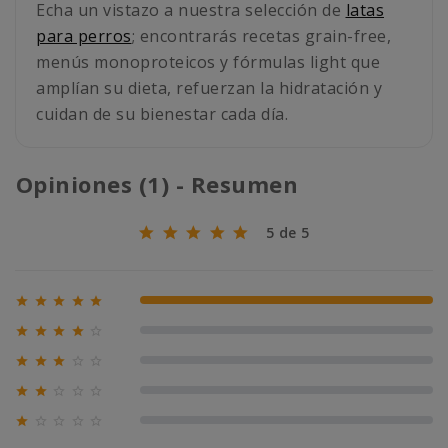
Echa un vistazo a nuestra selección de
latas
para perros
; encontrarás recetas grain-free,
menús monoproteicos y fórmulas light que
amplían su dieta, refuerzan la hidratación y
cuidan de su bienestar cada día.
Opiniones (1) - Resumen
5 de 5





100% (1)





0% (0)





0% (0)





0% (0)





0% (0)