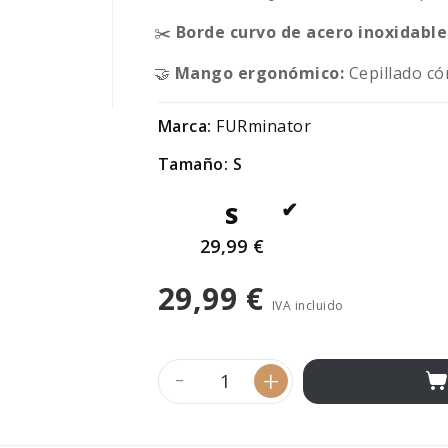
✂️
Borde curvo de acero inoxidable
🤝
Mango ergonómico:
Cepillado có
Marca:
FURminator
Tamaño: S
S
29,99 €
29,99 €
IVA incluido
-
+