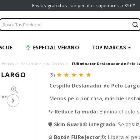
Envíos gratuitos con pedidos superiores a 39€*
SCUE
ESPECIAL VERANO
TOP MARCAS
a Perros
Deslanador para Perros
FURminator Deslanador de Pelo L
 LARGO
(5)
Cespillo Deslanador de Pelo Largo
Menos pelo por casa, más bienestar
🐾
Reduce la muda:
Elimina el pelo s
🛡️
Skin Guard® integrado:
Se desliz
⚙️
Botón FURejector®:
Libera el pel