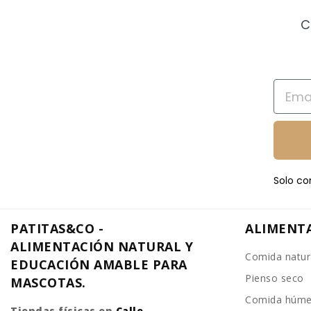
C
Email
Solo co
PATITAS&CO -
ALIMENT
ALIMENTACIÓN NATURAL Y
Comida natur
EDUCACIÓN AMABLE PARA
Pienso seco
MASCOTAS.
Comida húm
Tiendas físicas en
Calle