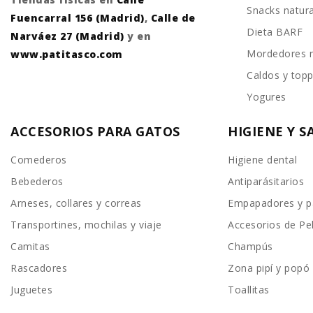
Snacks natur
Fuencarral 156 (Madrid)
,
Calle de
Dieta BARF
Narváez 27 (Madrid)
y en
Mordedores n
www.patitasco.com
Caldos y top
Yogures
ACCESORIOS PARA GATOS
HIGIENE Y 
Comederos
Higiene dental
Bebederos
Antiparásitarios
Arneses, collares y correas
Empapadores y p
Transportines, mochilas y viaje
Accesorios de Pe
Camitas
Champús
Rascadores
Zona pipí y popó
Juguetes
Toallitas