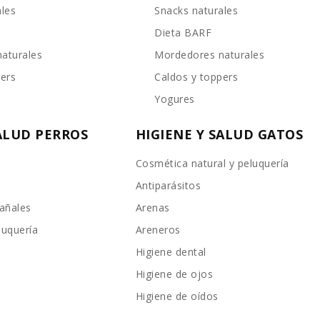
ales
Snacks naturales
Dieta BARF
aturales
Mordedores naturales
pers
Caldos y toppers
Yogures
SALUD PERROS
HIGIENE Y SALUD GATOS
Cosmética natural y peluquería
Antiparásitos
añales
Arenas
luquería
Areneros
Higiene dental
Higiene de ojos
Higiene de oídos