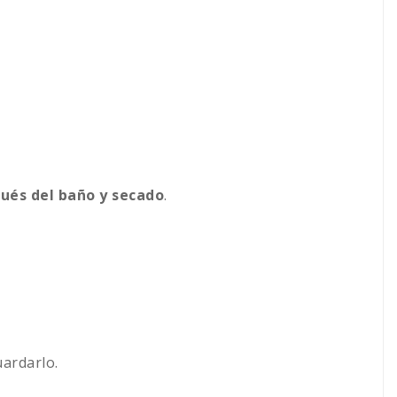
pués del baño y secado
.
uardarlo.