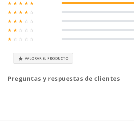





100% (1)





0% (0)





0% (0)





0% (0)





0% (0)

VALORAR EL PRODUCTO
Preguntas y respuestas de clientes