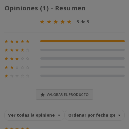
Opiniones (1) - Resumen
5 de 5





100% (1)





0% (0)





0% (0)





0% (0)





0% (0)

VALORAR EL PRODUCTO