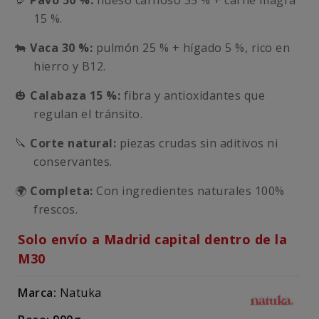
🦃
Pavo 50 %:
hueso carnoso 35 % + carne magra
15 %.
🐄
Vaca 30 %:
pulmón 25 % + hígado 5 %, rico en
hierro y B12.
🎃
Calabaza 15 %:
fibra y antioxidantes que
regulan el tránsito.
🔪
Corte natural:
piezas crudas sin aditivos ni
conservantes.
🌍
Completa:
Con ingredientes naturales 100%
frescos.
Solo envío a Madrid capital dentro de la
M30
Marca:
Natuka