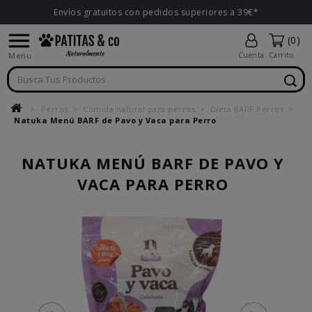
Envíos gratuitos con pedidos superiores a 39€*

(0)
Menu
Cuenta
Carrito
Perros
Comida natural para perros
Dieta BARF Perros
Natuka Menú BARF de Pavo y Vaca para Perro
NATUKA MENÚ BARF DE PAVO Y
VACA PARA PERRO