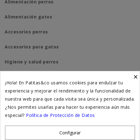
Alimentación perros
Alimentación gatos
Accesorios perros
Accesorios para gatos
Higiene y salud perros
×
Higiene y salud gatos
¡Hola! En Patitas&co usamos cookies para endulzar tu
experiencia y mejorar el rendimiento y la funcionalidad de
Suplementación natural
nuestra web para que cada visita sea única y personalizada.
Otros
¿Nos permites usarlas para hacer tu experiencia aún más
especial?
Política de Protección de Datos
Nuestras tiendas
Configurar