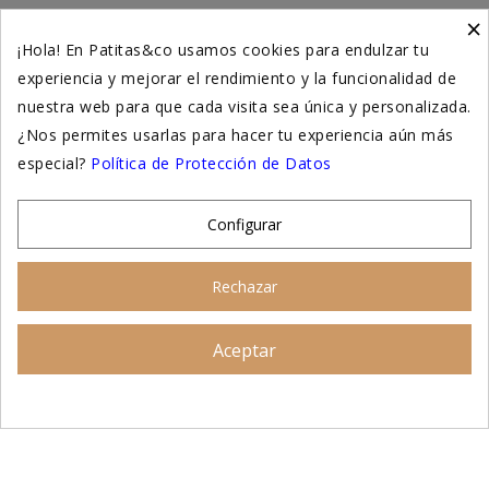
×
Higiene y salud gatos
¡Hola! En Patitas&co usamos cookies para endulzar tu
experiencia y mejorar el rendimiento y la funcionalidad de
Suplementación natural
nuestra web para que cada visita sea única y personalizada.
Otros
¿Nos permites usarlas para hacer tu experiencia aún más
especial?
Política de Protección de Datos
Nuestras tiendas
Configurar
© 2026 - Patitas&co, Alimentación natural y educación
Rechazar
amable
Aceptar
Asesoramiento personalizado
AÑADIR AL CARRITO