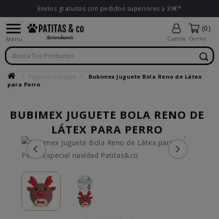
Envíos gratuitos con pedidos superiores a 39€*

(0)
Menu
Cuenta
Carrito
Especial navidad
Bubimex Juguete Bola Reno de Látex
para Perro
BUBIMEX JUGUETE BOLA RENO DE
LÁTEX PARA PERRO