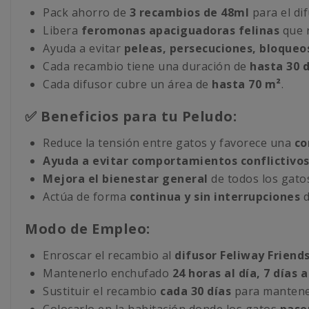
Pack ahorro de
3 recambios de 48ml
para el dif
Libera
feromonas apaciguadoras felinas
que r
Ayuda a evitar
peleas, persecuciones, bloqueo
Cada recambio tiene una duración de
hasta 30 d
Cada difusor cubre un área de
hasta 70 m²
.
✅ Beneficios para tu Peludo:
Reduce la tensión entre gatos y favorece una
co
Ayuda a evitar comportamientos conflictivo
Mejora el bienestar general
de todos los gato
Actúa de forma
continua y sin interrupciones
d
Modo de Empleo:
Enroscar el recambio al
difusor Feliway Friend
Mantenerlo enchufado
24 horas al día, 7 días 
Sustituir el recambio
cada 30 días
para mantene
Colocarlo en la habitación donde los gatos
pase