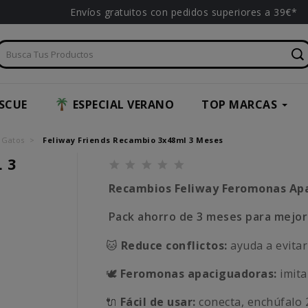
Envíos gratuitos con pedidos superiores a 39€*
SCUE
ESPECIAL VERANO
TOP MARCAS
 Gatos
Feliway Friends Recambio 3x48ml 3 Meses
 3
Recambios Feliway Feromonas Apa
Pack ahorro de 3 meses para mejora
🐱
Reduce conflictos:
ayuda a evitar
🕊️
Feromonas apaciguadoras:
imita
🔌
Fácil de usar:
conecta, enchúfalo 2