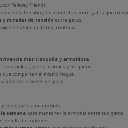
usor Feliway Friends.
educen la tensión y los conflictos entre gatos que convi
s y miradas de tensión
entre gatos.
ías
enchufado de forma continua.
nvivencia más tranquila y armoniosa
.
s
como peleas, persecuciones y bloqueos.
s que comparten el mismo hogar.
urante los 3 meses del pack.
s
y conectarlo a un enchufe.
a la semana
para mantener la armonía entre tus gatos.
r resultados óptimos.
n más tiempo juntos
para mejores resultados.