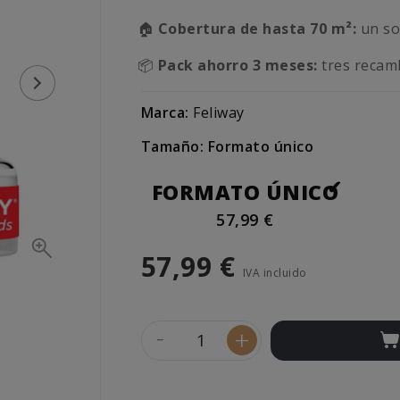
🏠
Cobertura de hasta 70 m²:
un sol
📦
Pack ahorro 3 meses:
tres recam
Marca:
Feliway
Tamaño: Formato único
FORMATO ÚNICO
57,99 €
57,99 €
IVA incluido
-
+