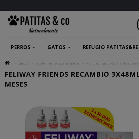
PERROS
GATOS
REFUGIO PATITAS&RE
Gatos
Suplementos para Gatos
Feromonas y Relajantes para
FELIWAY FRIENDS RECAMBIO 3X48ML
MESES