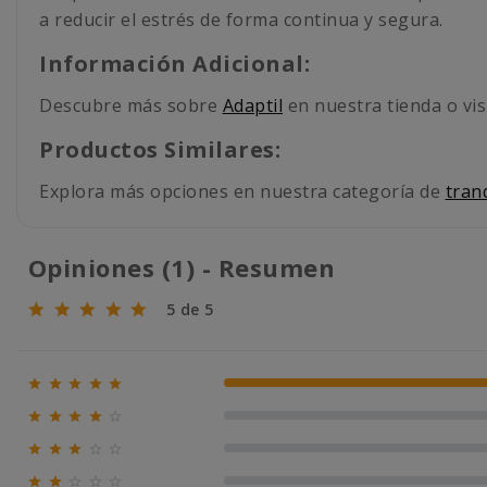
a reducir el estrés de forma continua y segura.
Información Adicional:
Descubre más sobre
Adaptil
en nuestra tienda o visi
Productos Similares:
Explora más opciones en nuestra categoría de
tran
Opiniones (1) - Resumen
5 de 5





100% (1)





0% (0)





0% (0)




