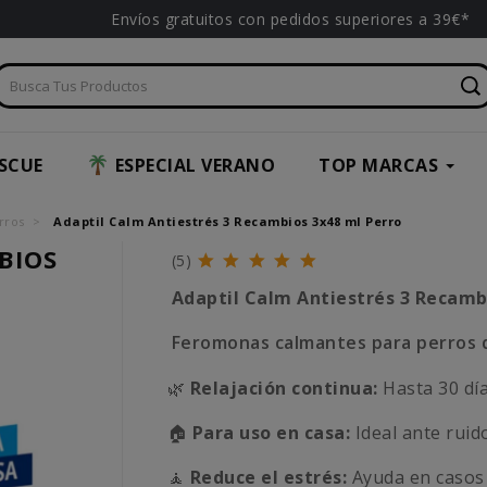
Envíos gratuitos con pedidos superiores a 39€*
SCUE
ESPECIAL VERANO
TOP MARCAS
rros
Adaptil Calm Antiestrés 3 Recambios 3x48 ml Perro
BIOS
(5)
Adaptil Calm Antiestrés 3 Recamb
Feromonas calmantes para perros q
🌿
Relajación continua:
Hasta 30 día
🏠
Para uso en casa:
Ideal ante ruido
🧘
Reduce el estrés:
Ayuda en casos 