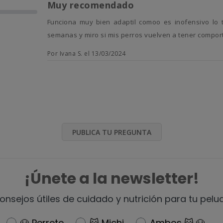
Muy recomendado
Funciona muy bien adaptil comoo es inofensivo lo tenemos durante varios meses seguidos. Luego lo quito unas
semanas y miro si mis perros vuelven a tener compor
Por Ivana S. el 13/03/2024
PUBLICA TU PREGUNTA
¡Únete a la newsletter!
onsejos útiles de cuidado y nutrición para tu pelu
Newsletter
🐶 Perrete
😺 Michi
Ambos 😺 🐶