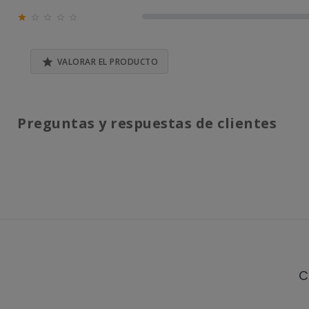
0% (0)





0% (0)

VALORAR EL PRODUCTO
Preguntas y respuestas de clientes
C