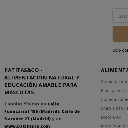
Email
Solo co
PATITAS&CO -
ALIMENT
ALIMENTACIÓN NATURAL Y
Comida natur
EDUCACIÓN AMABLE PARA
Pienso seco
MASCOTAS.
Comida húm
Tiendas físicas en
Calle
Snacks natur
Fuencarral 156 (Madrid)
,
Calle de
Dieta BARF
Narváez 27 (Madrid)
y en
Mordedores n
www.patitasco.com