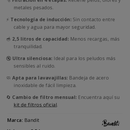
🫧
Filtración en 4 etapas:
Retiene pelos, olores y
metales pesados.
⚡
Tecnología de inducción:
Sin contacto entre
cable y agua para mayor seguridad.
🥣
2,5 litros de capacidad:
Menos recargas, más
tranquilidad.
🔇
Ultra silenciosa:
Ideal para los peludos más
sensibles al ruido.
🧼
Apta para lavavajillas:
Bandeja de acero
inoxidable de fácil limpieza.
🔄
Cambio de filtro mensual:
Encuentra aquí su
kit de filtros oficial
.
Marca:
Bandit