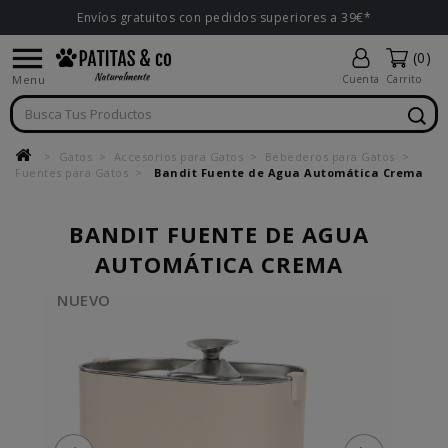
Envíos gratuitos con pedidos superiores a 39€*

(0)
Menu
Cuenta
Carrito
Gatos
Accesorios para Gatos
Bebederos para Gatos
Fuentes para Gatos
Bandit Fuente de Agua Automática Crema
BANDIT FUENTE DE AGUA
AUTOMÁTICA CREMA
NUEVO