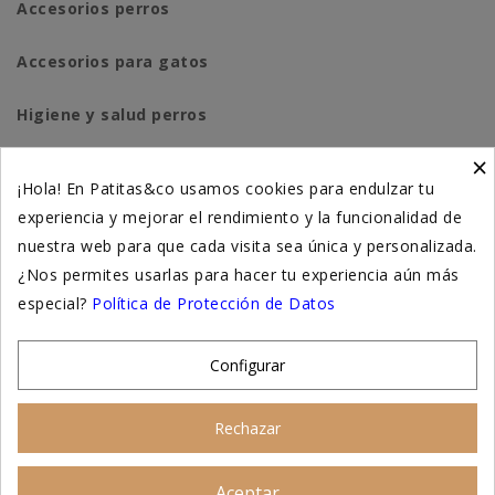
Accesorios perros
Accesorios para gatos
Higiene y salud perros
×
Higiene y salud gatos
¡Hola! En Patitas&co usamos cookies para endulzar tu
experiencia y mejorar el rendimiento y la funcionalidad de
Suplementación natural
nuestra web para que cada visita sea única y personalizada.
Otros
¿Nos permites usarlas para hacer tu experiencia aún más
especial?
Política de Protección de Datos
Nuestras tiendas
Configurar
© 2026 - Patitas&co, Alimentación natural y
Rechazar
educación amable
Aceptar