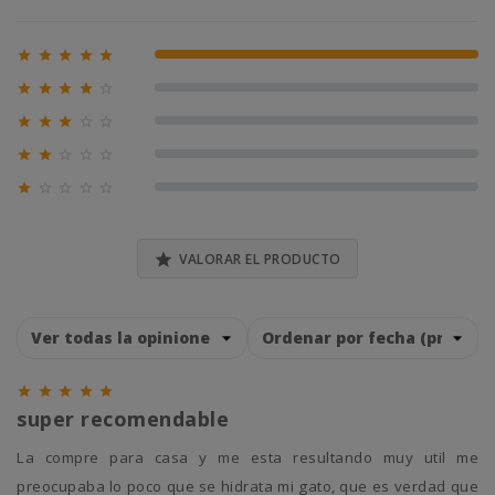





100% (1)





0% (0)





0% (0)





0% (0)





0% (0)

VALORAR EL PRODUCTO





super recomendable
la compre para casa y me esta resultando muy util me
preocupaba lo poco que se hidrata mi gato, que es verdad que