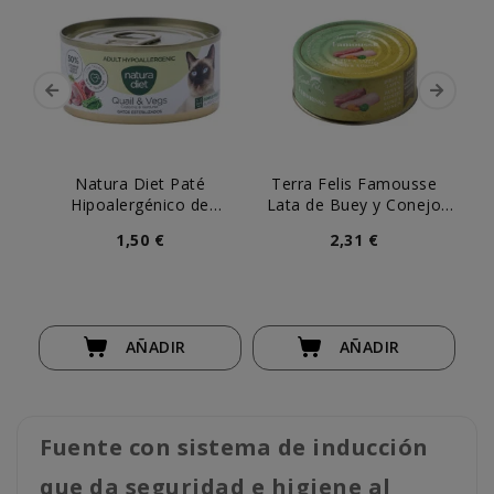
Natura Diet Paté
Terra Felis Famousse
Hipoalergénico de
Lata de Buey y Conejo
Codorniz y Cerdo para
para Gato
1,50 €
2,31 €
Gato
AÑADIR
AÑADIR
Fuente con sistema de inducción
que da seguridad e higiene al