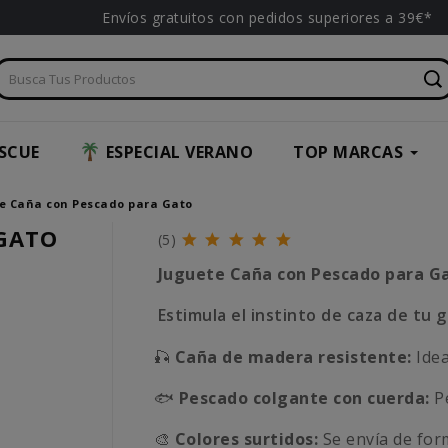
Envíos gratuitos con pedidos superiores a 39€*
SCUE
ESPECIAL VERANO
TOP MARCAS
e Caña con Pescado para Gato
 GATO
(5)
Juguete Caña con Pescado para G
Estimula el instinto de caza de tu 
🎣
Caña de madera resistente:
Idea
🐟
Pescado colgante con cuerda:
Pe
🎨
Colores surtidos:
Se envía de form