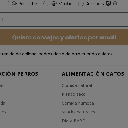
Newsletter
🐶 Perrete
😺 Michi
Ambos 😺 🐶
Quiero consejos y ofertas por email
ntenido de calidad, podrás darte de baja cuando quieras.
ACIÓN PERROS
ALIMENTACIÓN GATOS
al
Comida natural
Pienso seco
eda
Comida húmeda
ales
Snacks naturales
Dieta BARF