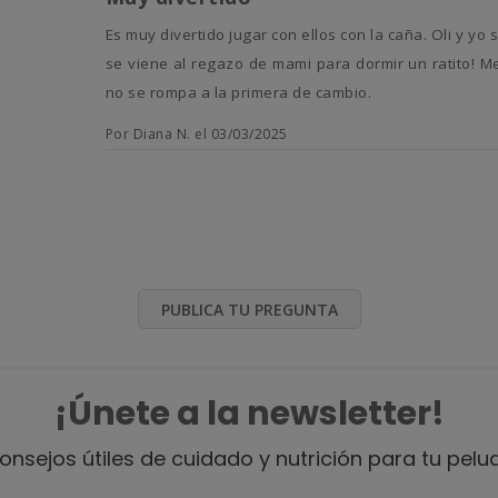
Es muy divertido jugar con ellos con la caña. Oli y yo siempre pasamos un buen rato de risas, luego acaba cansadito y
se viene al regazo de mami para dormir un ratito! 
no se rompa a la primera de cambio.
Por Diana N. el 03/03/2025
PUBLICA TU PREGUNTA
¡Únete a la newsletter!
onsejos útiles de cuidado y nutrición para tu pelu