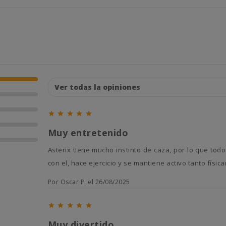





Muy entretenido
Asterix tiene mucho instinto de caza, por lo que todos los días jugamos un ratito con la caña, así refuerzo el vinculo
con el, hace ejercicio y se mantiene activo tanto fís
Por Oscar P. el 26/08/2025





Muy divertido