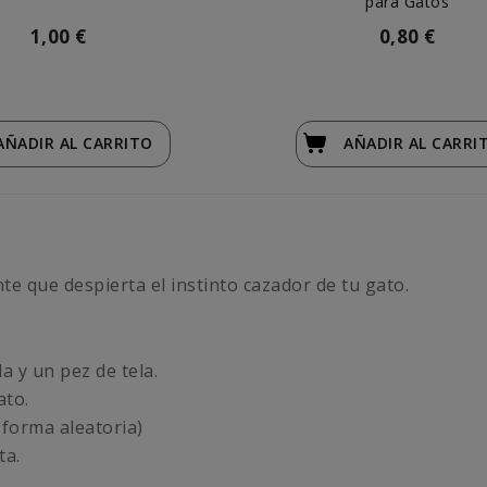
para Gatos
1,00 €
0,80 €
AÑADIR
AL CARRITO
AÑADIR
AL CARRI
e que despierta el instinto cazador de tu gato.
a y un pez de tela.
ato.
 forma aleatoria)
ta.