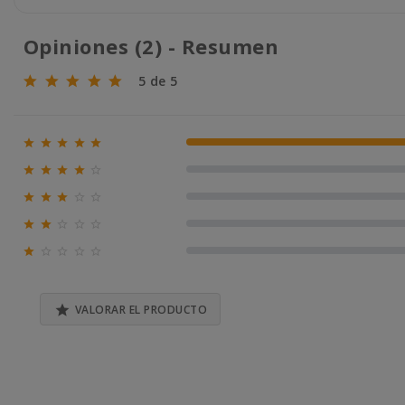
Opiniones (2) - Resumen
5 de 5





100% (2)





0% (0)





0% (0)





0% (0)





0% (0)

VALORAR EL PRODUCTO