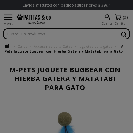
Envíos gratuitos con pedidos superiores a 39€*

(0)
Menu
Cuenta
Carrito
Gatos
Accesorios para Gatos
Juguetes para gatos
M-
Pets Juguete Bugbear con Hierba Gatera y Matatabi para Gato
M-PETS JUGUETE BUGBEAR CON
HIERBA GATERA Y MATATABI
PARA GATO