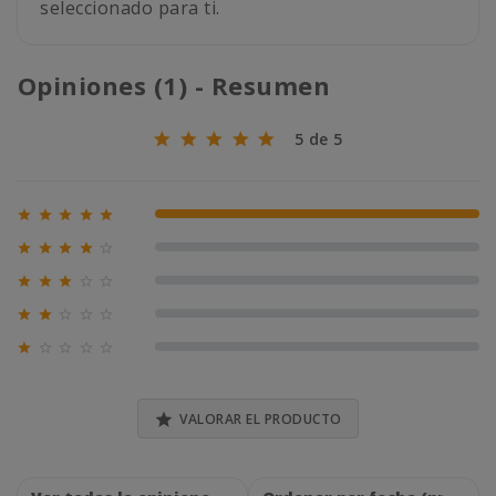
seleccionado para ti.
Opiniones (1) - Resumen
5 de 5





100% (1)





0% (0)





0% (0)





0% (0)





0% (0)

VALORAR EL PRODUCTO