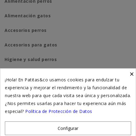
Alimentación perros
Alimentación gatos
Accesorios perros
Accesorios para gatos
Higiene y salud perros
×
Higiene y salud gatos
¡Hola! En Patitas&co usamos cookies para endulzar tu
experiencia y mejorar el rendimiento y la funcionalidad de
Suplementación natural
nuestra web para que cada visita sea única y personalizada.
Otros
¿Nos permites usarlas para hacer tu experiencia aún más
especial?
Política de Protección de Datos
Nuestras tiendas
Configurar