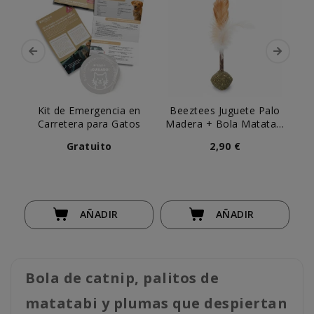
Kit de Emergencia en
Beeztees Juguete Palo
A
Carretera para Gatos
Madera + Bola Matatabi
c
Gato
Gratuito
2,90 €
AÑADIR
AÑADIR
Bola de catnip, palitos de
matatabi y plumas que despiertan