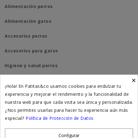
Alimentación perros
Alimentación gatos
Accesorios perros
Accesorios para gatos
Higiene y salud perros
×
Higiene y salud gatos
¡Hola! En Patitas&co usamos cookies para endulzar tu
experiencia y mejorar el rendimiento y la funcionalidad de
Suplementación natural
nuestra web para que cada visita sea única y personalizada.
Otros
¿Nos permites usarlas para hacer tu experiencia aún más
especial?
Política de Protección de Datos
Nuestras tiendas
Configurar