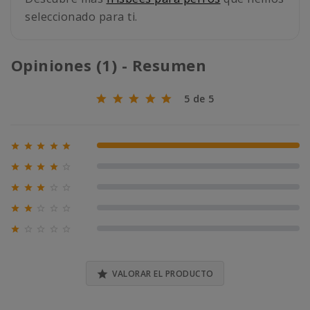
seleccionado para ti.
Opiniones (1) - Resumen
5 de 5





100% (1)





0% (0)





0% (0)





0% (0)





0% (0)

VALORAR EL PRODUCTO