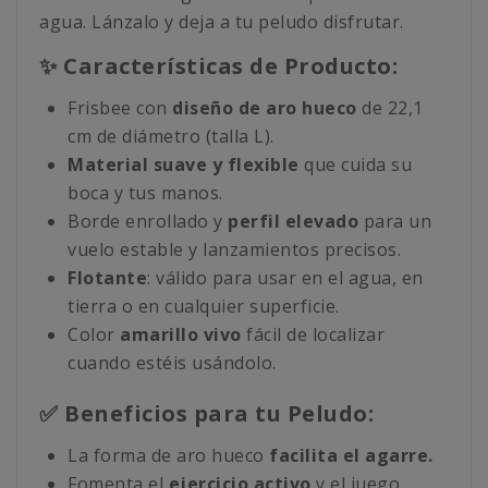
agua. Lánzalo y deja a tu peludo disfrutar.
✨ Características de Producto:
Frisbee con
diseño de aro hueco
de 22,1
cm de diámetro (talla L).
Material suave y flexible
que cuida su
boca y tus manos.
Borde enrollado y
perfil elevado
para un
vuelo estable y lanzamientos precisos.
Flotante
: válido para usar en el agua, en
tierra o en cualquier superficie.
Color
amarillo vivo
fácil de localizar
cuando estéis usándolo.
✅ Beneficios para tu Peludo:
La forma de aro hueco
facilita el agarre.
Fomenta el
ejercicio activo
y el juego