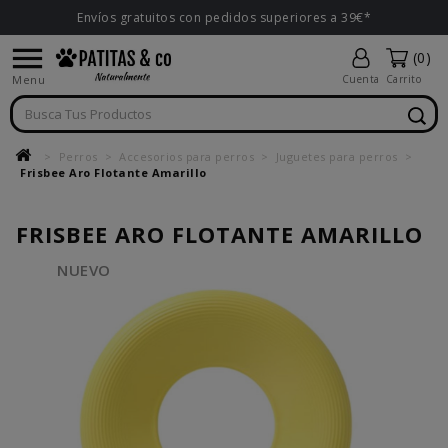
Envíos gratuitos con pedidos superiores a 39€*

(0)
Menu
Cuenta
Carrito
Perros
Accesorios para perros
Juguetes para perros
Frisbee Aro Flotante Amarillo
FRISBEE ARO FLOTANTE AMARILLO
NUEVO