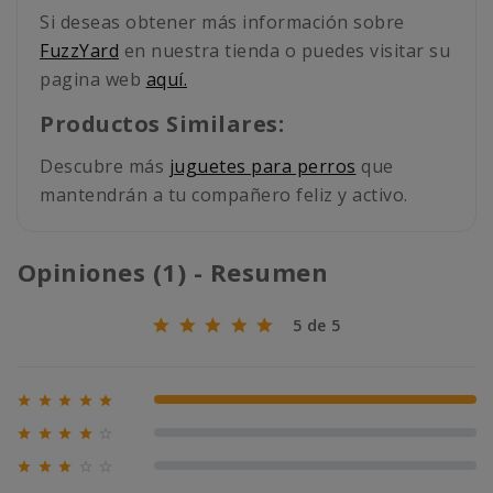
Si deseas obtener más información sobre
FuzzYard
en nuestra tienda o puedes visitar su
pagina web
aquí.
Productos Similares:
Descubre más
juguetes para perros
que
mantendrán a tu compañero feliz y activo.
Opiniones (1) - Resumen
5 de 5





100% (1)





0% (0)





0% (0)