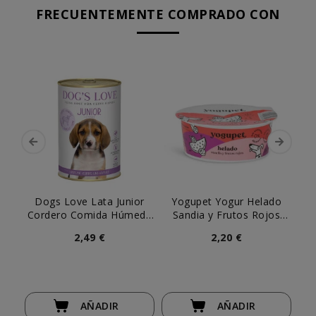
FRECUENTEMENTE COMPRADO CON
Dogs Love Lata Junior
Yogupet Yogur Helado
S
Cordero Comida Húmeda
Sandia y Frutos Rojos
Natural Perro Cachorro
110gr
2,49 €
2,20 €
AÑADIR
AÑADIR