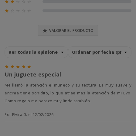





0% (0)





0% (0)

VALORAR EL PRODUCTO





Un juguete especial
Me llamó la atención el muñeco y su textura. Es muy suave y
encima tiene sonidito, lo que atrae más la atención de mi Evo.
Como regalo me parece muy lindo también.
Por Elvira G. el 12/02/2026