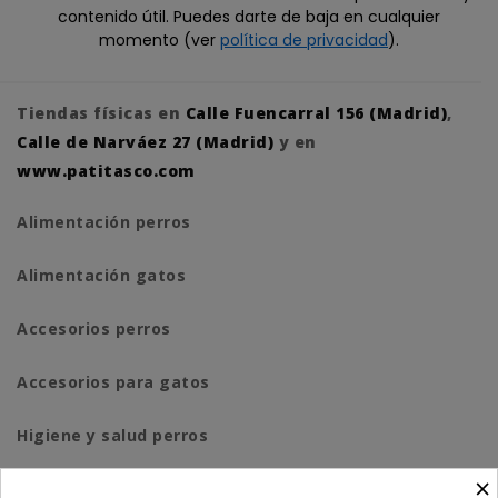
contenido útil. Puedes darte de baja en cualquier
momento (ver
política de privacidad
).
Tiendas físicas en
Calle Fuencarral 156 (Madrid)
,
Calle de Narváez 27 (Madrid)
y en
www.patitasco.com
Alimentación perros
Alimentación gatos
Accesorios perros
Accesorios para gatos
Higiene y salud perros
×
Higiene y salud gatos