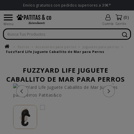
Envíos gratuitos con pedidos superiores a 39€*

(0)
Menu
Cuenta
Carrito
Perros
Accesorios para perros
Juguetes para perros
FuzzYard Life Juguete Caballito de Mar para Perros
FUZZYARD LIFE JUGUETE
CABALLITO DE MAR PARA PERROS