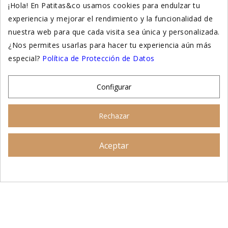
¡Hola! En Patitas&co usamos cookies para endulzar tu
experiencia y mejorar el rendimiento y la funcionalidad de
Suplementación natural
nuestra web para que cada visita sea única y personalizada.
Otros
¿Nos permites usarlas para hacer tu experiencia aún más
especial?
Política de Protección de Datos
Nuestras tiendas
Configurar
© 2026 - Patitas&co, Alimentación natural y
Rechazar
educación amable
Aceptar
Asesoramiento personalizado
AÑADIR AL CARRITO