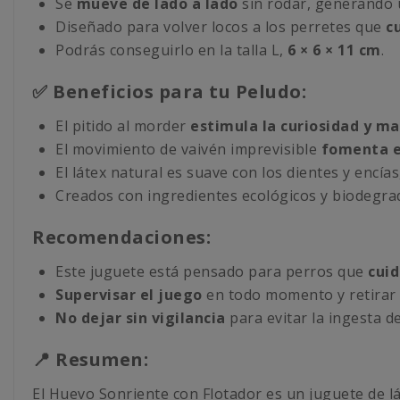
Se
mueve de lado a lado
sin rodar, generando 
Diseñado para volver locos a los perretes que
cu
Podrás conseguirlo en la talla L,
6 × 6 × 11 cm
.
✅ Beneficios para tu Peludo:
El pitido al morder
estimula la curiosidad y ma
El movimiento de vaivén imprevisible
fomenta el
El látex natural es suave con los dientes y encías
Creados con ingredientes ecológicos y biodegra
Recomendaciones:
Este juguete está pensado para perros que
cuid
Supervisar el juego
en todo momento y retirar e
No dejar sin vigilancia
para evitar la ingesta de
📍 Resumen:
El Huevo Sonriente con Flotador es un juguete de lá