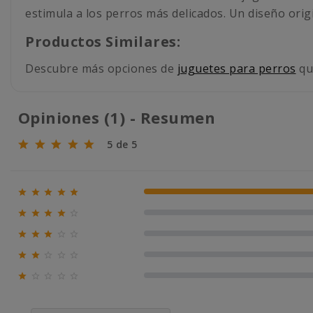
estimula a los perros más delicados. Un diseño orig
Productos Similares:
Descubre más opciones de
juguetes para perros
qu
Opiniones (1) - Resumen
5 de 5





100% (1)





0% (0)





0% (0)





0% (0)





0% (0)