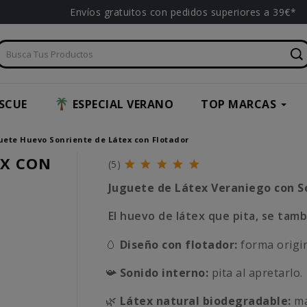
Envíos gratuitos con pedidos superiores a 39€*
SCUE
ESPECIAL VERANO
TOP MARCAS
uete Huevo Sonriente de Látex con Flotador
EX CON
(5)
Juguete de Látex Veraniego con S
El huevo de látex que pita, se tam
🥚
Diseño con flotador:
forma origin
📯
Sonido interno:
pita al apretarlo.
🌿
Látex natural biodegradable:
ma