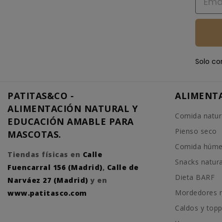
Solo co
PATITAS&CO -
ALIMENT
ALIMENTACIÓN NATURAL Y
Comida natur
EDUCACIÓN AMABLE PARA
Pienso seco
MASCOTAS.
Comida húm
Tiendas físicas en
Calle
Snacks natur
Fuencarral 156 (Madrid)
,
Calle de
Dieta BARF
Narváez 27 (Madrid)
y en
Mordedores n
www.patitasco.com
Caldos y top