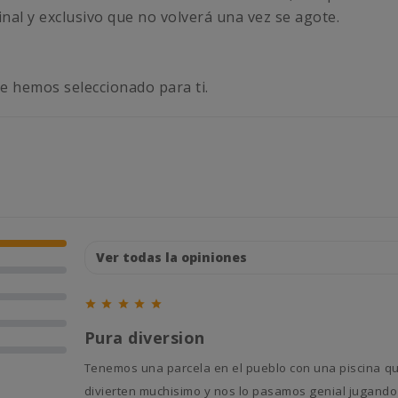
inal y exclusivo que no volverá una vez se agote.
e hemos seleccionado para ti.





Pura diversion
Tenemos una parcela en el pueblo con una piscina que usan los perros de la familia (tenemos otra para nosotros). Se
divierten muchisimo y nos lo pasamos genial jugando 