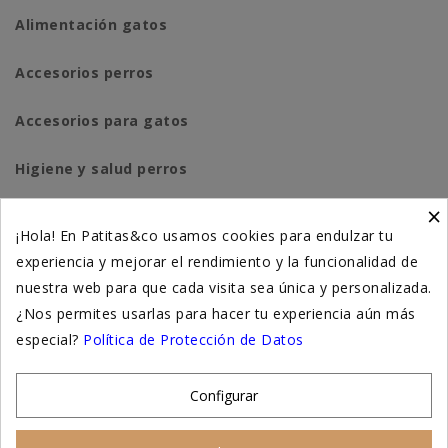
Alimentación gatos
Accesorios perros
Accesorios para gatos
Higiene y salud perros
×
Higiene y salud gatos
¡Hola! En Patitas&co usamos cookies para endulzar tu
experiencia y mejorar el rendimiento y la funcionalidad de
Suplementación natural
nuestra web para que cada visita sea única y personalizada.
Otros
¿Nos permites usarlas para hacer tu experiencia aún más
especial?
Política de Protección de Datos
Nuestras tiendas
Configurar
© 2026 - Patitas&co, Alimentación natural y