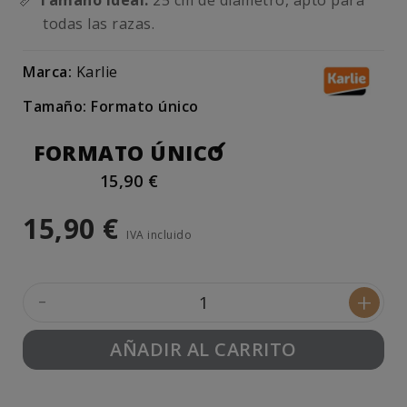
📏
Tamaño ideal:
25 cm de diámetro, apto para
todas las razas.
Marca:
Karlie
Tamaño: Formato único
FORMATO ÚNICO
15,90 €
15,90 €
IVA incluido
-
+
AÑADIR AL CARRITO