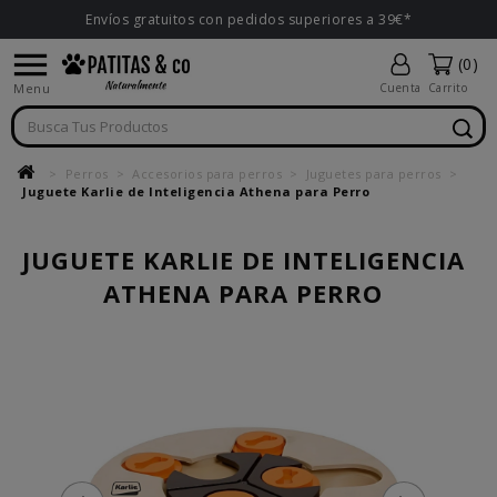
Envíos gratuitos con pedidos superiores a 39€*

(0)
Menu
Cuenta
Carrito
Perros
Accesorios para perros
Juguetes para perros
Juguete Karlie de Inteligencia Athena para Perro
JUGUETE KARLIE DE INTELIGENCIA
ATHENA PARA PERRO