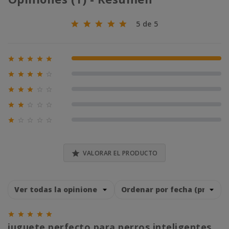
5 de 5





100% (1)





0% (0)





0% (0)





0% (0)





0% (0)

VALORAR EL PRODUCTO





juguete perfecto para perros inteligentes