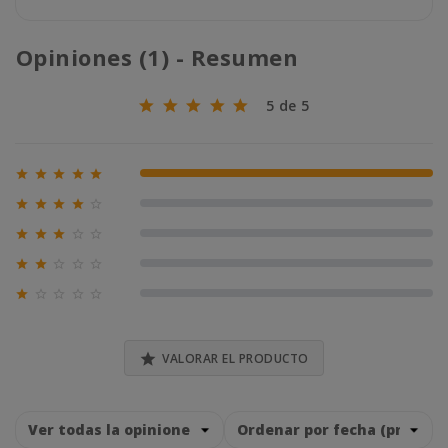
Opiniones (1) - Resumen
5 de 5





100% (1)





0% (0)





0% (0)





0% (0)





0% (0)

VALORAR EL PRODUCTO