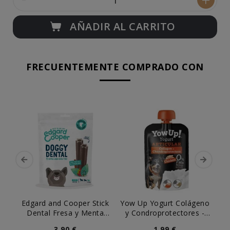
AÑADIR AL CARRITO
FRECUENTEMENTE COMPRADO CON
Edgard and Cooper Stick
Yow Up Yogurt Colágeno
Dental Fresa y Menta
y Condroprotectores -
B
para Perro
Articular Perro
3,90 €
1,99 €