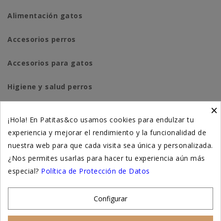
Alimentación gatos
Accesorios perros
Accesorios para gatos
Higiene y salud perros
×
Higiene y salud gatos
¡Hola! En Patitas&co usamos cookies para endulzar tu
experiencia y mejorar el rendimiento y la funcionalidad de
Suplementación natural
nuestra web para que cada visita sea única y personalizada.
Otros
¿Nos permites usarlas para hacer tu experiencia aún más
especial?
Política de Protección de Datos
Nuestras tiendas
Configurar