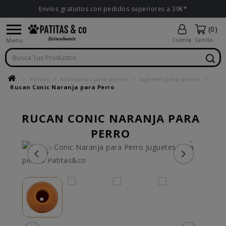
Envíos gratuitos con pedidos superiores a 39€*

(0)
Menu
Cuenta
Carrito
Perros
Accesorios para perros
Juguetes para perros
Rucan Conic Naranja para Perro
RUCAN CONIC NARANJA PARA
PERRO
-15%