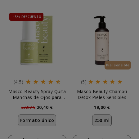
-15% DESCUENTO
Piel sensible
(4,5)
(5)
Masco Beauty Spray Quita
Masco Beauty Champú
Manchas de Ojos para
Detox Pieles Sensibles
Perros y Gatos
20,40 €
19,00 €
23,99 €
Formato único
250 ml