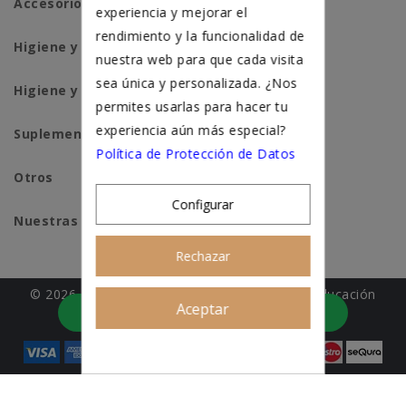
Accesorios para gatos
experiencia y mejorar el
rendimiento y la funcionalidad de
Higiene y salud perros
nuestra web para que cada visita
sea única y personalizada. ¿Nos
Higiene y salud gatos
permites usarlas para hacer tu
experiencia aún más especial?
Suplementación natural
Política de Protección de Datos
Otros
Configurar
Nuestras tiendas
Rechazar
© 2026 - Patitas&co, Alimentación natural y educación
Aceptar
Asesoramiento personalizado
amable