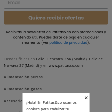
Quiero recibir ofertas
Recibirás la newsletter de Patitas&co con promociones y
contenido útil. Puedes darte de baja en cualquier
momento (ver
política de privacidad
).
Tiendas físicas en
Calle Fuencarral 156 (Madrid)
,
Calle de
Narváez 27 (Madrid)
y en
www.patitasco.com
Alimentación perros
Alimentación gatos
×
Accesorios perros
¡Hola! En Patitas&co usamos
cookies para endulzar tu