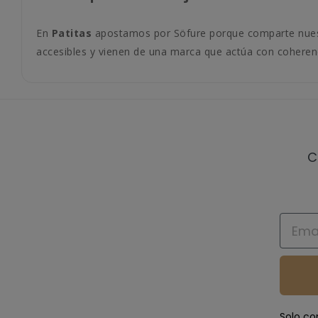
En
Patitas
apostamos por Söfure porque comparte nuestra
accesibles y vienen de una marca que actúa con coherenci
C
Email
Solo co