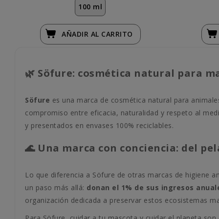
100 ml
AÑADIR
AL CARRITO
🌿 Söfure: cosmética natural para m
Söfure
es una marca de cosmética natural para animales
compromiso entre eficacia, naturalidad y respeto al medi
y presentados en envases 100% reciclables.
🌊 Una marca con conciencia: del pela
Lo que diferencia a Söfure de otras marcas de higiene a
un paso más allá:
donan el 1% de sus ingresos anual
organización dedicada a preservar estos ecosistemas mar
Para Söfure, cuidar a tu mascota y cuidar el planeta so