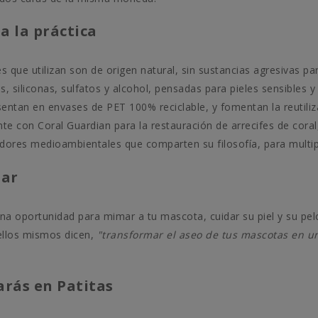
a la práctica
 que utilizan son de origen natural, sin sustancias agresivas para 
 siliconas, sulfatos y alcohol, pensadas para pieles sensibles y
tan en envases de PET 100% reciclable, y fomentan la reutilizac
e con Coral Guardian para la restauración de arrecifes de cora
ores medioambientales que comparten su filosofía, para multipl
tar
a oportunidad para mimar a tu mascota, cuidar su piel y su pelo
ellos mismos dicen,
"transformar el aseo de tus mascotas en 
arás en Patitas