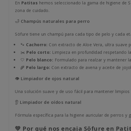
En
Patitas
hemos seleccionado la gama de higiene de Söf
zona de cuidado.
🛁 Champús naturales para perro
Söfure tiene un champú para cada tipo de pelo y cada eta
🐾
Cachorro:
Con extracto de Aloe Vera, ultra suave p
✂️
Pelo corto:
Limpieza en profundidad respetando la
🤍
Pelo blanco:
Formulado para realzar y mantener la 
🌾
Pelo largo:
Con extracto de avena y aceite de jojoba
👁️ Limpiador de ojos natural
Una solución suave y de uso fácil para mantener limpios l
👂 Limpiador de oídos natural
Fórmula específica para la higiene auricular de perros y 
💚 Por qué nos encaja Söfure en Pati