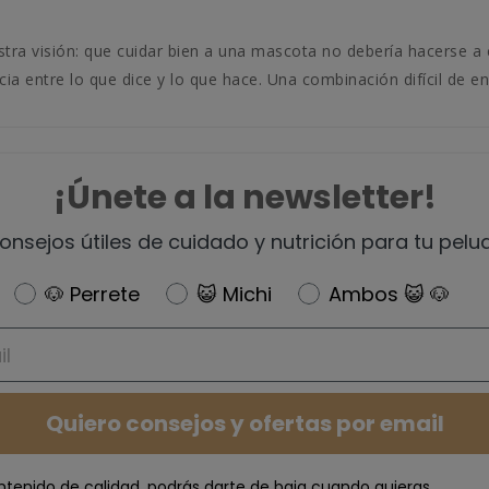
 visión: que cuidar bien a una mascota no debería hacerse a co
a entre lo que dice y lo que hace. Una combinación difícil de en
¡Únete a la newsletter!
onsejos útiles de cuidado y nutrición para tu pelu
Newsletter
🐶 Perrete
😺 Michi
Ambos 😺 🐶
Quiero consejos y ofertas por email
ntenido de calidad, podrás darte de baja cuando quieras.