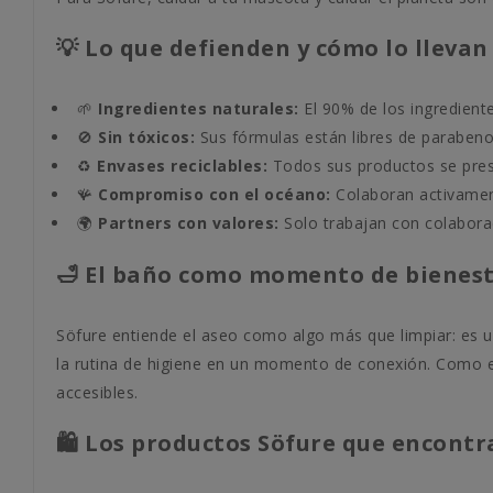
💡 Lo que defienden y cómo lo llevan 
🌱
Ingredientes naturales:
El 90% de los ingredientes
🚫
Sin tóxicos:
Sus fórmulas están libres de parabenos,
♻️
Envases reciclables:
Todos sus productos se presen
🪸
Compromiso con el océano:
Colaboran activament
🌍
Partners con valores:
Solo trabajan con colaborad
🛁 El baño como momento de bienes
Söfure entiende el aseo como algo más que limpiar: es un
la rutina de higiene en un momento de conexión. Como 
accesibles.
🛍️ Los productos Söfure que encontr