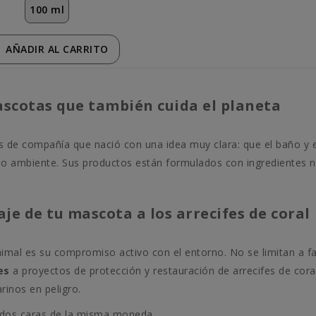
100 ml
AÑADIR
AL CARRITO
ascotas que también cuida el planeta
 de compañía que nació con una idea muy clara: que el baño y 
o ambiente. Sus productos están formulados con ingredientes natu
je de tu mascota a los arrecifes de coral
nimal es su compromiso activo con el entorno. No se limitan a f
es
a proyectos de protección y restauración de arrecifes de cora
inos en peligro.
n dos caras de la misma moneda.