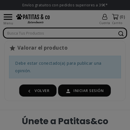
Envíos gratuitos con pedidos superiores a 39€*

(0)
Menu
Cuenta
Carrito
Valorar el producto

Debe estar conectado(a) para publicar una
opinión.
VOLVER
INICIAR SESIÓN


Únete a Patitas&co