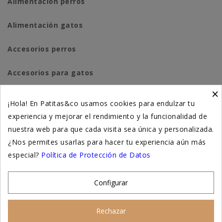
Alimentación perros
Alimentación gatos
Accesorios perros
Accesorios para gatos
×
Higiene y salud perros
¡Hola! En Patitas&co usamos cookies para endulzar tu
experiencia y mejorar el rendimiento y la funcionalidad de
Higiene y salud gatos
nuestra web para que cada visita sea única y personalizada.
¿Nos permites usarlas para hacer tu experiencia aún más
Suplementación natural
especial?
Política de Protección de Datos
Otros
Configurar
Nuestras tiendas
Rechazar