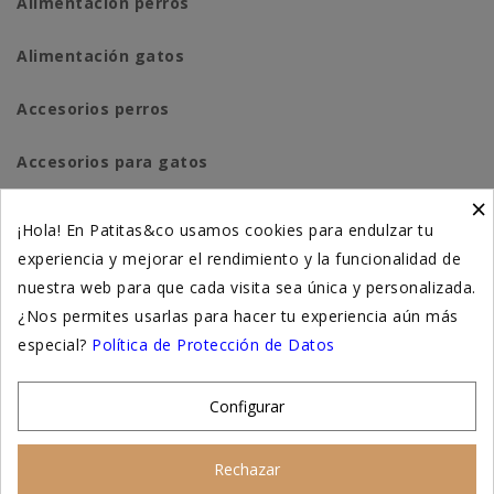
Alimentación perros
Alimentación gatos
Accesorios perros
Accesorios para gatos
×
Higiene y salud perros
¡Hola! En Patitas&co usamos cookies para endulzar tu
experiencia y mejorar el rendimiento y la funcionalidad de
Higiene y salud gatos
nuestra web para que cada visita sea única y personalizada.
¿Nos permites usarlas para hacer tu experiencia aún más
Suplementación natural
especial?
Política de Protección de Datos
Otros
Configurar
Nuestras tiendas
Rechazar