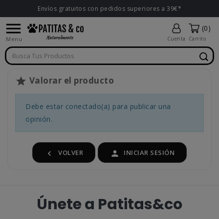
Envíos gratuitos con pedidos superiores a 39€*

(0)
Menu
Cuenta
Carrito
Valorar el producto

Debe estar conectado(a) para publicar una
opinión.
VOLVER
INICIAR SESIÓN


Únete a Patitas&co