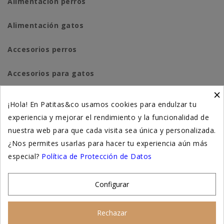
Alimentación perros
Alimentación gatos
Accesorios perros
Accesorios para gatos
×
Higiene y salud perros
¡Hola! En Patitas&co usamos cookies para endulzar tu
experiencia y mejorar el rendimiento y la funcionalidad de
Higiene y salud gatos
nuestra web para que cada visita sea única y personalizada.
¿Nos permites usarlas para hacer tu experiencia aún más
Suplementación natural
especial?
Política de Protección de Datos
Otros
Configurar
Nuestras tiendas
Rechazar