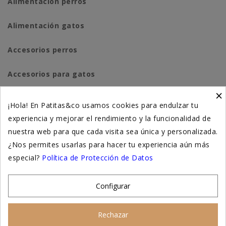
Alimentación perros
Alimentación gatos
Accesorios perros
Accesorios para gatos
×
Higiene y salud perros
¡Hola! En Patitas&co usamos cookies para endulzar tu
experiencia y mejorar el rendimiento y la funcionalidad de
Higiene y salud gatos
nuestra web para que cada visita sea única y personalizada.
¿Nos permites usarlas para hacer tu experiencia aún más
Suplementación natural
especial?
Política de Protección de Datos
Otros
Configurar
Nuestras tiendas
Rechazar