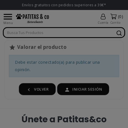
Envíos gratuitos con pedidos superiores a 39€*

(0)
Menu
Cuenta
Carrito
Valorar el producto

Debe estar conectado(a) para publicar una
opinión.
VOLVER
INICIAR SESIÓN


Únete a Patitas&co