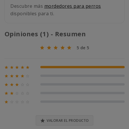
Descubre más
mordedores para perros
disponibles para ti.
Opiniones (1) - Resumen
5 de 5





100% (1)





0% (0)





0% (0)





0% (0)





0% (0)

VALORAR EL PRODUCTO