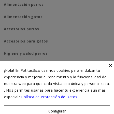
Alimentación perros
Alimentación gatos
Accesorios perros
Accesorios para gatos
Higiene y salud perros
×
Higiene y salud gatos
¡Hola! En Patitas&co usamos cookies para endulzar tu
experiencia y mejorar el rendimiento y la funcionalidad de
Suplementación natural
nuestra web para que cada visita sea única y personalizada.
Otros
¿Nos permites usarlas para hacer tu experiencia aún más
especial?
Política de Protección de Datos
Nuestras tiendas
Configurar