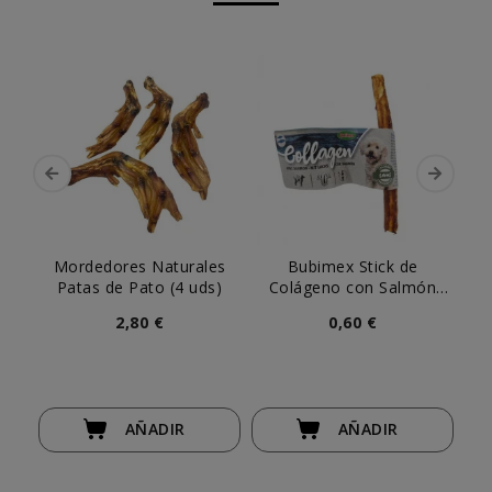
Mordedores Naturales
Bubimex Stick de
Mil
Patas de Pato (4 uds)
Colágeno con Salmón
(
para Perro (ud)
2,80 €
0,60 €
AÑADIR
AÑADIR