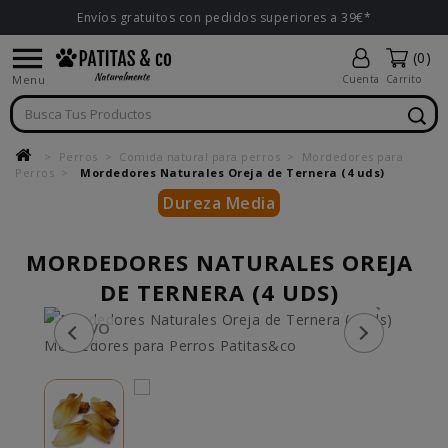
Envíos gratuitos con pedidos superiores a 39€*

(0)
Menu
Cuenta
Carrito
Perros
Comida natural para perros
Mordedores para
Perros
Mordedores Naturales Oreja de Ternera (4 uds)
Dureza Media
MORDEDORES NATURALES OREJA
DE TERNERA (4 UDS)
NUEVO