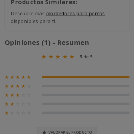
Productos Similares:
Descubre más
mordedores para perros
disponibles para ti.
Opiniones (1) - Resumen
5 de 5





100% (1)





0% (0)





0% (0)





0% (0)





0% (0)

VALORAR EL PRODUCTO