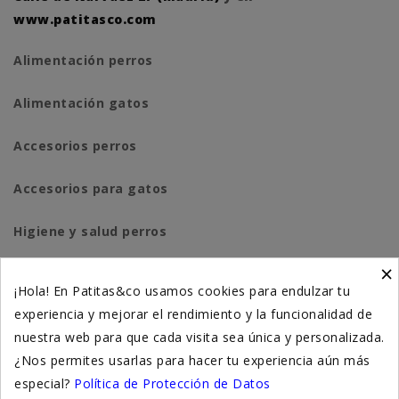
www.patitasco.com
Alimentación perros
Alimentación gatos
Accesorios perros
Accesorios para gatos
Higiene y salud perros
×
Higiene y salud gatos
¡Hola! En Patitas&co usamos cookies para endulzar tu
experiencia y mejorar el rendimiento y la funcionalidad de
Suplementación natural
nuestra web para que cada visita sea única y personalizada.
Otros
¿Nos permites usarlas para hacer tu experiencia aún más
especial?
Política de Protección de Datos