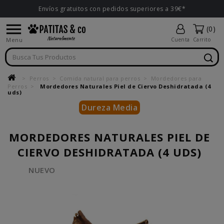
Envíos gratuitos con pedidos superiores a 39€*

(0)
Menu
Cuenta
Carrito
Perros
Comida natural para perros
Mordedores para
Perros
Mordedores Naturales Piel de Ciervo Deshidratada (4
uds)
Dureza Media
MORDEDORES NATURALES PIEL DE
CIERVO DESHIDRATADA (4 UDS)
NUEVO