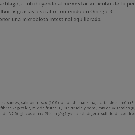
artílago, contribuyendo al
bienestar articular
de tu per
illante
gracias a su alto contenido en Omega-3.
ner una microbiota intestinal equilibrada.
 guisantes, salmón fresco (10%), pulpa de manzana, aceite de salmón (8,5
fibras vegetales, mix de frutas (0,3%: ciruela y pera), mix de vegetales (
nte de MOS), glucosamina (900 mg/kg), yucca schidigera, sulfato de condro