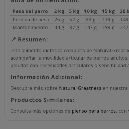
Guía de Alimentación:
Peso del perro
2 kg
5 kg
10 kg
15 kg
20 
Pérdida de peso
26 g
52 g
88 g
119 g
148
Mantenimiento
44 g
87 g
147 g
199 g
247
📍 Resumen:
Este alimento dietético completo de Natural Great
acompañar la movilidad articular de perros adultos.
peludos con necesidades articulares o sensibilidad 
Información Adicional:
Descubre más sobre
Natural Greatness
en nuestra 
Productos Similares:
Consulta más opciones de
pienso para perros
, con