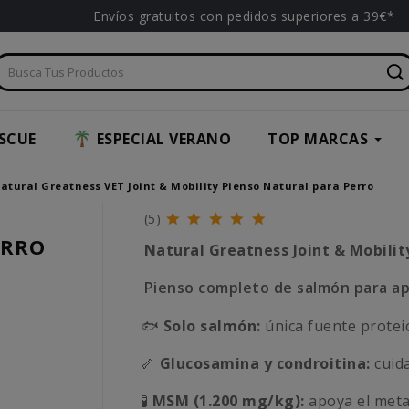
Envíos gratuitos con pedidos superiores a 39€*
SCUE
ESPECIAL VERANO
TOP MARCAS
atural Greatness VET Joint & Mobility Pienso Natural para Perro
(5)
ERRO
Natural Greatness Joint & Mobility
Pienso completo de salmón para apo
🐟
Solo salmón:
única fuente protei
🦴
Glucosamina y condroitina:
cuida
🧪
MSM (1.200 mg/kg):
apoya el metab