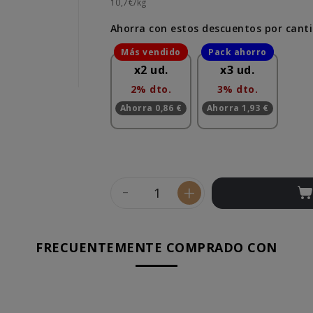
10,7€/kg
Ahorra con estos descuentos por cant
x2 ud.
x3 ud.
2% dto.
3% dto.
Ahorra 0,86 €
Ahorra 1,93 €
-
+
FRECUENTEMENTE COMPRADO CON