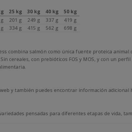
kg
25 kg
30 kg
40 kg
50 kg
 g
201 g
249 g
337 g
419 g
 g
334 g
415 g
562 g
698 g
ness combina salmón como única fuente proteica animal
 Sin cereales, con prebióticos FOS y MOS, y con un perfi
alimentaria.
web y también puedes encontrar información adicional h
 variedades pensadas para diferentes etapas de vida, tam