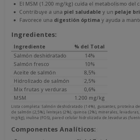
El MSM (1.200 mg/kg) cuida el metabolismo del c
Contribuye a una
piel saludable
y un
pelaje br
Favorece una
digestión óptima
y ayuda a mante
Ingredientes:
Ingrediente
% del Total
Salmón deshidratado
14%
Salmón fresco
10%
Aceite de salmón
8,5%
Hidrolizado de salmón
2,5%
Mix frutas y verduras
0,6%
MSM
1.200 mg/kg
Lista completa: Salmón deshidratado (14%), guisantes, proteína de
de salmón (2,5%), lentejas (2%), quinoa (2%), minerales, levaduras, 
mg/kg), inulina (FOS), pared celular hidrolizada de levaduras (fue
Componentes Analíticos: