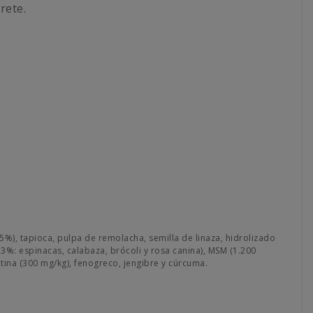
rete.
%), tapioca, pulpa de remolacha, semilla de linaza, hidrolizado
0,3%: espinacas, calabaza, brócoli y rosa canina), MSM (1.200
itina (300 mg/kg), fenogreco, jengibre y cúrcuma.