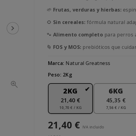
🌱
Frutas, verduras y hierbas:
espin
🌻
Sin cereales:
fórmula natural adap
🐾
Alimento completo
para perros a
🌀
FOS y MOS:
prebióticos que cuidan 
Marca:
Natural Greatness
Peso: 2Kg
2KG
6KG
21,40 €
45,35 €
10,70 € / KG
7,56 € / KG
21,40 €
IVA incluido