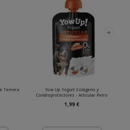
e Ternera
Yow Up Yogurt Colágeno y
Mi
Condroprotectores - Articular Perro
1,99 €