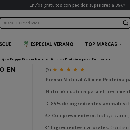
Envíos gratuitos con pedidos superiores a 39€*
SCUE
ESPECIAL VERANO
TOP MARCAS
rijen Puppy Pienso Natural Alto en Proteína para Cachorros
O EN
(5)
Pienso Natural Alto en Proteína 
Nutrición óptima para el crecimien
🍗
85% de ingredientes animales:
P
🐟
Con presa entera:
Incluye carne,
🌿
Ingredientes naturales:
Contiene