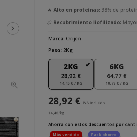
🔥
Alto en proteínas:
38% de proteín
🍖
Recubrimiento liofilizado:
Mayor 
Marca:
Orijen
Peso: 2Kg
2KG
6KG
28,92 €
64,77 €
14,45 € / KG
10,79 € / KG
28,92 €
IVA incluido
14,4€/kg
Ahorra con estos descuentos por cant