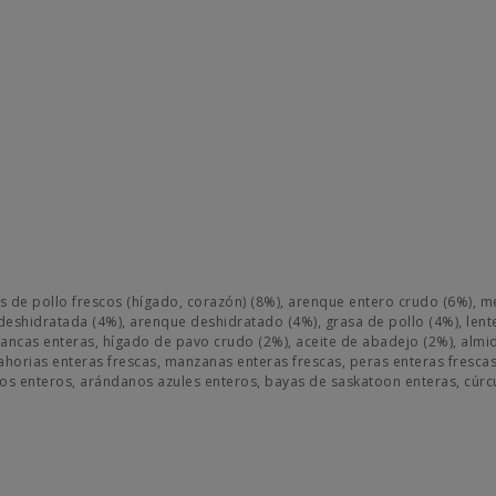
s de pollo frescos (hígado, corazón) (8%), arenque entero crudo (6%), m
deshidratada (4%), arenque deshidratado (4%), grasa de pollo (4%), lente
 blancas enteras, hígado de pavo crudo (2%), aceite de abadejo (2%), alm
ahorias enteras frescas, manzanas enteras frescas, peras enteras frescas,
jos enteros, arándanos azules enteros, bayas de saskatoon enteras, cúrc