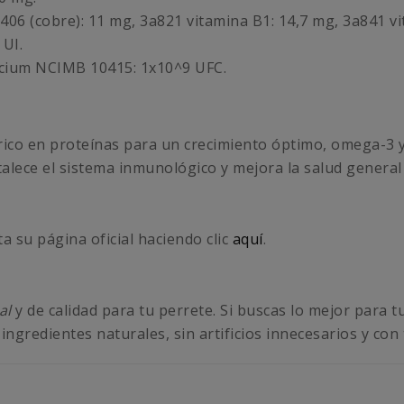
406 (cobre): 11 mg, 3a821 vitamina B1: 14,7 mg, 3a841 vi
 UI.
cium NCIMB 10415: 1x10^9 UFC.
rico en proteínas para un crecimiento óptimo, omega-3 y
talece el sistema inmunológico y mejora la salud general
ta su página oficial haciendo clic
aquí
.
al
y de calidad para tu perrete. Si buscas lo mejor para
ngredientes naturales, sin artificios innecesarios y con