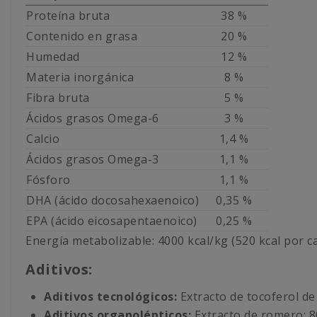
Proteína bruta
38 %
Contenido en grasa
20 %
Humedad
12 %
Materia inorgánica
8 %
Fibra bruta
5 %
Ácidos grasos Omega-6
3 %
Calcio
1,4 %
Ácidos grasos Omega-3
1,1 %
Fósforo
1,1 %
DHA (ácido docosahexaenoico)
0,35 %
EPA (ácido eicosapentaenoico)
0,25 %
Energía metabolizable: 4000 kcal/kg (520 kcal por c
Aditivos:
Aditivos tecnológicos:
Extracto de tocoferol de 
Aditivos organolépticos:
Extracto de romero: 8