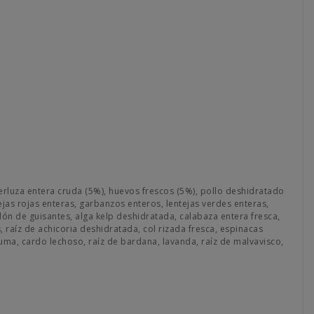
erluza entera cruda (5%), huevos frescos (5%), pollo deshidratado
jas rojas enteras, garbanzos enteros, lentejas verdes enteras,
idón de guisantes, alga kelp deshidratada, calabaza entera fresca,
 raíz de achicoria deshidratada, col rizada fresca, espinacas
uma, cardo lechoso, raíz de bardana, lavanda, raíz de malvavisco,