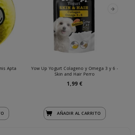
nis Apta
Yow Up Yogurt Colageno y Omega 3 y 6 -
M
Skin and Hair Perro
1,99 €
TO
AÑADIR
AL CARRITO