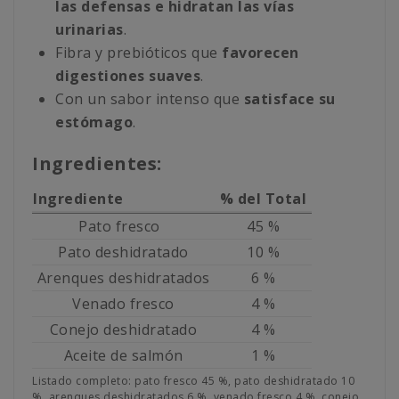
las defensas e hidratan las vías
urinarias
.
Fibra y prebióticos que
favorecen
digestiones suaves
.
Con un sabor intenso que
satisface su
estómago
.
Ingredientes:
Ingrediente
% del Total
Pato fresco
45 %
Pato deshidratado
10 %
Arenques deshidratados
6 %
Venado fresco
4 %
Conejo deshidratado
4 %
Aceite de salmón
1 %
Listado completo: pato fresco 45 %, pato deshidratado 10
%, arenques deshidratados 6 %, venado fresco 4 %, conejo