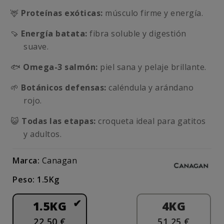
🦌
Proteínas exóticas:
músculo firme y energía.
🍠
Energía batata:
fibra soluble y digestión
suave.
🐟
Omega-3 salmón:
piel sana y pelaje brillante.
🌱
Botánicos defensas:
caléndula y arándano
rojo.
😺
Todas las etapas:
croqueta ideal para gatitos
y adultos.
Marca:
Canagan
Peso: 1.5Kg
1.5KG
4KG
22,50 €
51,25 €