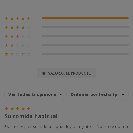





100% (1)





0% (0)





0% (0)





0% (0)





0% (0)

VALORAR EL PRODUCTO





Su comida habitual
Este es el pienso habitual que doy a mi gatete. No suele querer