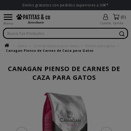
Envíos gratuitos con pedidos superiores a 39€*

(0)
Menu
Cuenta
Carrito
Gatos
Comida Natural para Gatos
Pienso para gatos
Canagan Pienso de Carnes de Caza para Gatos
CANAGAN PIENSO DE CARNES DE
CAZA PARA GATOS