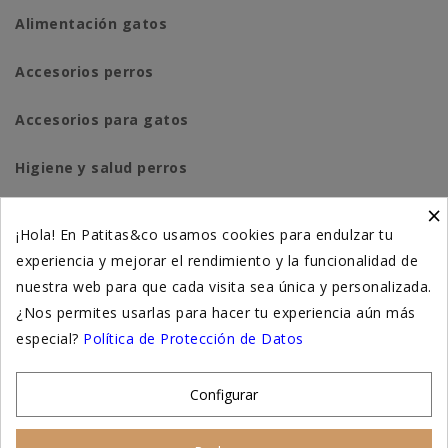
Alimentación gatos
Accesorios perros
Accesorios para gatos
Higiene y salud perros
×
Higiene y salud gatos
¡Hola! En Patitas&co usamos cookies para endulzar tu
experiencia y mejorar el rendimiento y la funcionalidad de
Suplementación natural
nuestra web para que cada visita sea única y personalizada.
Otros
¿Nos permites usarlas para hacer tu experiencia aún más
especial?
Política de Protección de Datos
Nuestras tiendas
Configurar
© 2026 - Patitas&co, Alimentación natural y