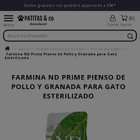
Envíos gratuitos con pedidos superiores a 39€*

(0)
Menu
Cuenta
Carrito
Gatos
Comida Natural para Gatos
Pienso para gatos
Farmina ND Prime Pienso de Pollo y Granada para Gato
Esterilizado
FARMINA ND PRIME PIENSO DE
POLLO Y GRANADA PARA GATO
ESTERILIZADO