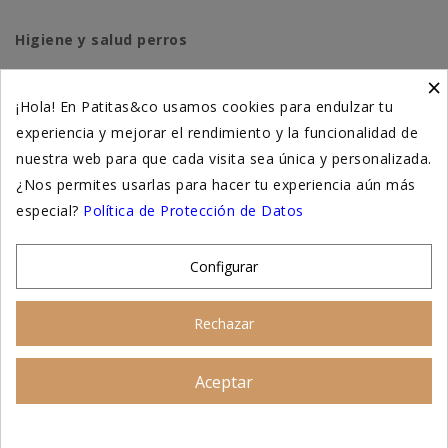
Higiene y salud perros
×
Higiene y salud gatos
¡Hola! En Patitas&co usamos cookies para endulzar tu
experiencia y mejorar el rendimiento y la funcionalidad de
Suplementación natural
nuestra web para que cada visita sea única y personalizada.
Otros
¿Nos permites usarlas para hacer tu experiencia aún más
especial?
Política de Protección de Datos
Nuestras tiendas
Configurar
© 2026 - Patitas&co, Alimentación natural y
Rechazar
educación amable
Aceptar
Asesoramiento personalizado