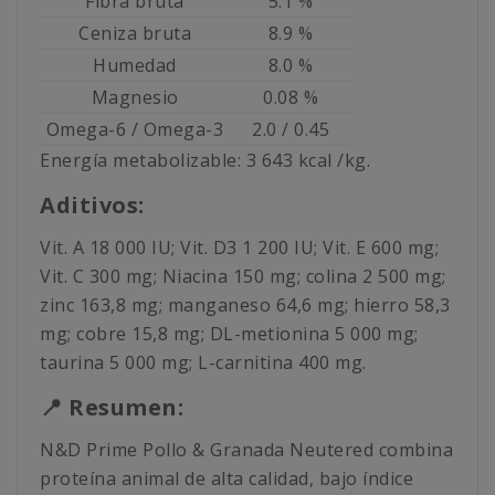
Fibra bruta
5.1 %
Ceniza bruta
8.9 %
Humedad
8.0 %
Magnesio
0.08 %
Omega-6 / Omega-3
2.0 / 0.45
Energía metabolizable: 3 643 kcal /kg.
Aditivos:
Vit. A 18 000 IU; Vit. D3 1 200 IU; Vit. E 600 mg;
Vit. C 300 mg; Niacina 150 mg; colina 2 500 mg;
zinc 163,8 mg; manganeso 64,6 mg; hierro 58,3
mg; cobre 15,8 mg; DL-metionina 5 000 mg;
taurina 5 000 mg; L-carnitina 400 mg.
📍 Resumen:
N&D Prime Pollo & Granada Neutered combina
proteína animal de alta calidad, bajo índice