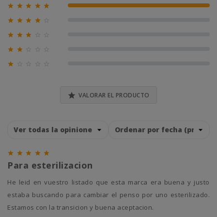





100% (1)





0% (0)





0% (0)





0% (0)





0% (0)

VALORAR EL PRODUCTO





Para esterilizacion
He leid en vuestro listado que esta marca era buena y justo
estaba buscando para cambiar el penso por uno esterilizado.
Estamos con la transicion y buena aceptacion.