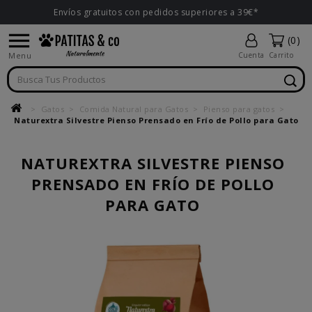
Envíos gratuitos con pedidos superiores a 39€*

(0)
Menu
Cuenta
Carrito
Gatos
Comida Natural para Gatos
Pienso para gatos
Naturextra Silvestre Pienso Prensado en Frío de Pollo para Gato
NATUREXTRA SILVESTRE PIENSO
PRENSADO EN FRÍO DE POLLO
PARA GATO