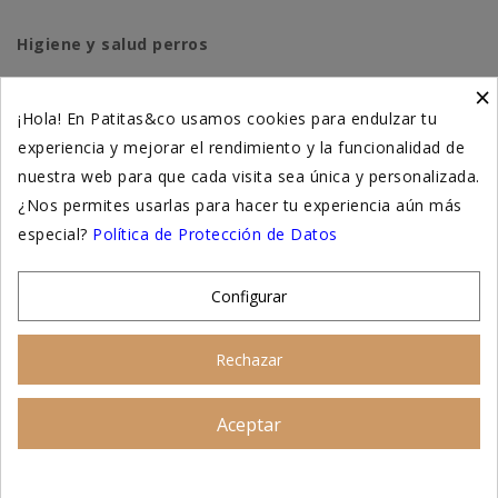
Higiene y salud perros
×
Higiene y salud gatos
¡Hola! En Patitas&co usamos cookies para endulzar tu
experiencia y mejorar el rendimiento y la funcionalidad de
Suplementación natural
nuestra web para que cada visita sea única y personalizada.
Otros
¿Nos permites usarlas para hacer tu experiencia aún más
especial?
Política de Protección de Datos
Nuestras tiendas
Configurar
© 2026 - Patitas&co, Alimentación natural y
Rechazar
educación amable
Aceptar
Asesoramiento personalizado