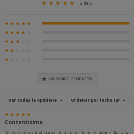
5 de 5





100% (4)





0% (0)





0% (0)





0% (0)





0% (0)

VALORAR EL PRODUCTO





Contentísima
Atila esta encantado con este pienso , desde el primer día la ha