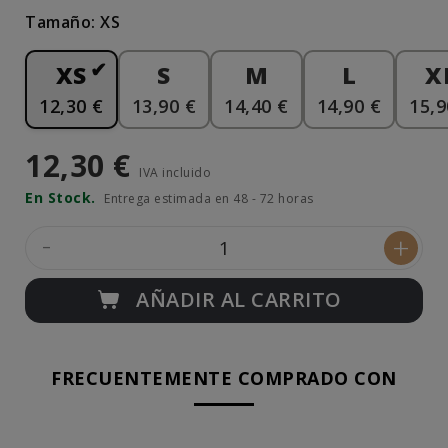
Tamaño: XS
XS
S
M
L
X
12,30 €
13,90 €
14,40 €
14,90 €
15,9
12,30 €
IVA incluido
En Stock.
Entrega estimada en 48 - 72 horas
-
+
AÑADIR AL CARRITO
FRECUENTEMENTE COMPRADO CON