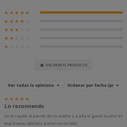





100% (1)





0% (0)





0% (0)





0% (0)





0% (0)

VALORAR EL PRODUCTO





Lo recomiendo
Se lo regalé al perrito de mi madre y a ella le gustó mucho! Es
muy buena calidad y acerté con la talla.