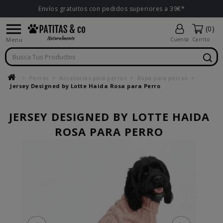
Envíos gratuitos con pedidos superiores a 39€*

(0)
Menu
Cuenta
Carrito
Perros
Accesorios para perros
Ropa para perros
Jersey Designed by Lotte Haida Rosa para Perro
JERSEY DESIGNED BY LOTTE HAIDA
ROSA PARA PERRO