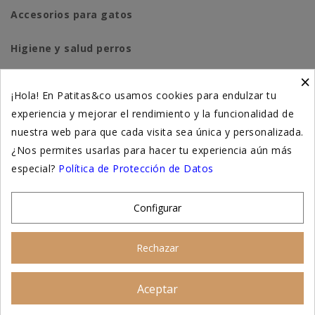
Accesorios para gatos
Higiene y salud perros
×
Higiene y salud gatos
¡Hola! En Patitas&co usamos cookies para endulzar tu
experiencia y mejorar el rendimiento y la funcionalidad de
Suplementación natural
nuestra web para que cada visita sea única y personalizada.
Otros
¿Nos permites usarlas para hacer tu experiencia aún más
especial?
Política de Protección de Datos
Nuestras tiendas
Configurar
© 2026 - Patitas&co, Alimentación natural y
Rechazar
educación amable
Aceptar
Asesoramiento personalizado