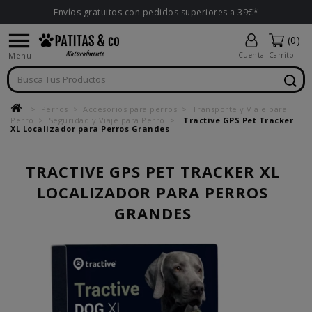
Envíos gratuitos con pedidos superiores a 39€*

(0)
Menu
Cuenta
Carrito
Perros
Accesorios para perros
Transporte y Viaje para
Perro
Seguridad y Viaje para Perro
Tractive GPS Pet Tracker
XL Localizador para Perros Grandes
TRACTIVE GPS PET TRACKER XL
LOCALIZADOR PARA PERROS
GRANDES