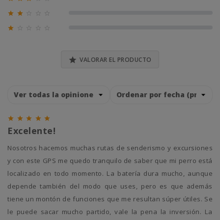
0% (0)





0% (0)





0% (0)

VALORAR EL PRODUCTO





Excelente!
Nosotros hacemos muchas rutas de senderismo y excursiones
y con este GPS me quedo tranquilo de saber que mi perro está
localizado en todo momento. La batería dura mucho, aunque
depende también del modo que uses, pero es que además
tiene un montón de funciones que me resultan súper útiles. Se
le puede sacar mucho partido, vale la pena la inversión. La