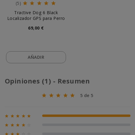
(5)
Tractive Dog 6 Black
Localizador GPS para Perro
69,00 €
AÑADIR
Opiniones (1) - Resumen
5 de 5





100% (1)





0% (0)




