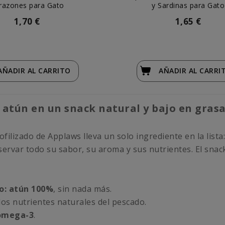
razones para Gato
y Sardinas para Gato
1,70 €
1,65 €
AÑADIR
AL CARRITO
AÑADIR
AL CARRI
l atún en un snack natural y bajo en gras
iofilizado de Applaws lleva un solo ingrediente en la lista:
servar todo su sabor, su aroma y sus nutrientes. El snac
o: atún 100%
, sin nada más.
los nutrientes naturales del pescado.
 omega-3
.