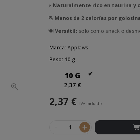
⚡
Naturalmente rico en taurina y
🔢
Menos de 2 calorías por golosina
🍽️
Versátil:
solo como snack o desme
Marca:
Applaws
Peso: 10 g
10 G
2,37 €
2,37 €
IVA incluido
-
+