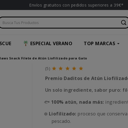
Envíos gratuitos con pedidos superiores a 39€*
SCUE
ESPECIAL VERANO
TOP MARCAS
laws Snack Filete de Atún Liofilizado para Gato
(5)
Premio Daditos de Atún Liofilizad
Un solo ingrediente, sabor puro: fil
🐟
100% atún, nada más:
ingredient
❄️
Liofilizado:
proceso que conserva e
pescado.