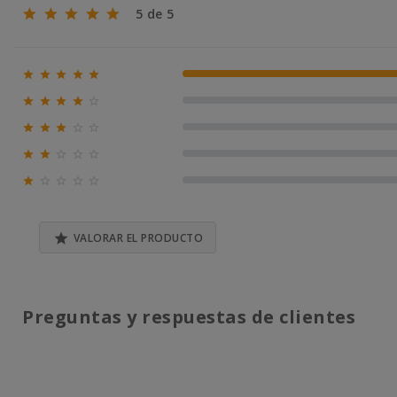
5 de 5





100% (1)





0% (0)





0% (0)





0% (0)





0% (0)

VALORAR EL PRODUCTO
Preguntas y respuestas de clientes