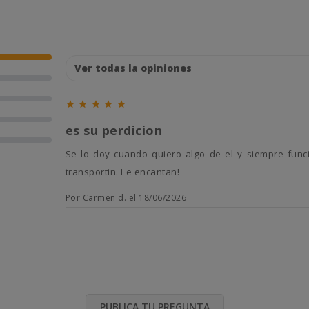





es su perdicion
se lo doy cuando quiero algo de el y siempre funciona. Me sigue donde haga falta, es perfecto para entrarle al
transportin. Le encantan!
Por Carmen d. el 18/06/2026
PUBLICA TU PREGUNTA