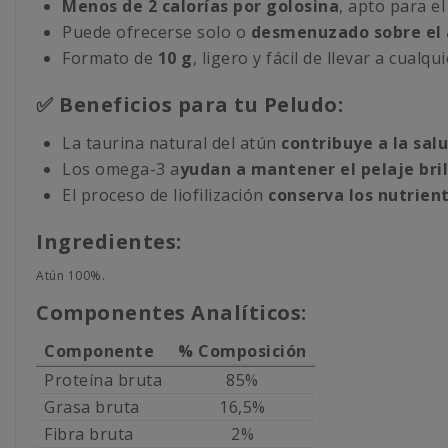
Menos de 2 calorías por golosina
, apto para e
Puede ofrecerse solo o
desmenuzado sobre el 
Formato de
10 g
, ligero y fácil de llevar a cualqu
✅ Beneficios para tu Peludo:
La taurina natural del atún
contribuye a la salu
Los omega-3 a
yudan a mantener el pelaje brill
El proceso de liofilización
conserva los nutrien
Ingredientes:
Atún 100%.
Componentes Analíticos:
Componente
% Composición
Proteína bruta
85%
Grasa bruta
16,5%
Fibra bruta
2%