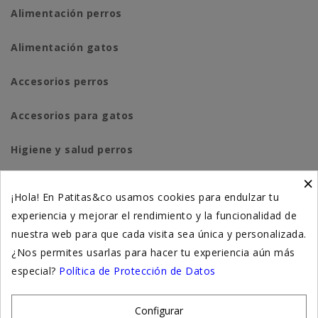
Alimentación perros
Alimentación gatos
Accesorios perros
Accesorios para gatos
Higiene y salud perros
×
Higiene y salud gatos
¡Hola! En Patitas&co usamos cookies para endulzar tu
experiencia y mejorar el rendimiento y la funcionalidad de
Suplementación natural
nuestra web para que cada visita sea única y personalizada.
Otros
¿Nos permites usarlas para hacer tu experiencia aún más
especial?
Política de Protección de Datos
Nuestras tiendas
Configurar