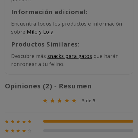
Información adicional:
Encuentra todos los productos e información
sobre
Milo y Lola
.
Productos Similares:
Descubre más
snacks para gatos
que harán
ronronear a tu felino.
Opiniones (2) - Resumen
5 de 5





100% (2)





0% (0)