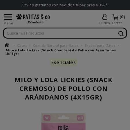
Envíos gratuitos con pedidos superiores a 39€*

(0)
Menu
Cuenta
Carrito
Gatos
Comida Natural para Gatos
Snacks para Gatos
Milo y Lola Lickies (Snack Cremoso) de Pollo con Arándanos
(4x15gr)
Esenciales
MILO Y LOLA LICKIES (SNACK
CREMOSO) DE POLLO CON
ARÁNDANOS (4X15GR)