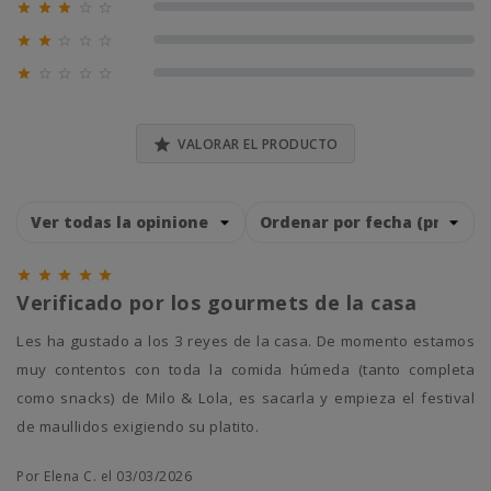





0% (0)





0% (0)





0% (0)

VALORAR EL PRODUCTO





Verificado por los gourmets de la casa
Les ha gustado a los 3 reyes de la casa. De momento estamos
muy contentos con toda la comida húmeda (tanto completa
como snacks) de Milo & Lola, es sacarla y empieza el festival
de maullidos exigiendo su platito.
Por Elena C. el 03/03/2026