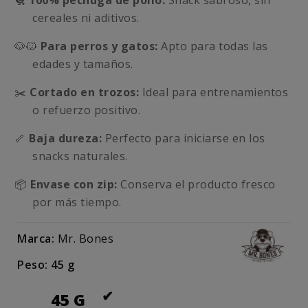
🐔
100% pechuga de pollo:
Snack sabroso, sin
cereales ni aditivos.
🐶🐱
Para perros y gatos:
Apto para todas las
edades y tamaños.
✂️
Cortado en trozos:
Ideal para entrenamientos
o refuerzo positivo.
🦴
Baja dureza:
Perfecto para iniciarse en los
snacks naturales.
📦
Envase con zip:
Conserva el producto fresco
por más tiempo.
Marca:
Mr. Bones
Peso: 45 g
45 G