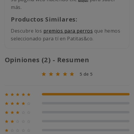
más.
Productos Similares:
Descubre los
premios para perros
que hemos
seleccionado para tí en Patitas&co.
Opiniones (2) - Resumen
5 de 5





100% (2)





0% (0)





0% (0)





0% (0)





0% (0)