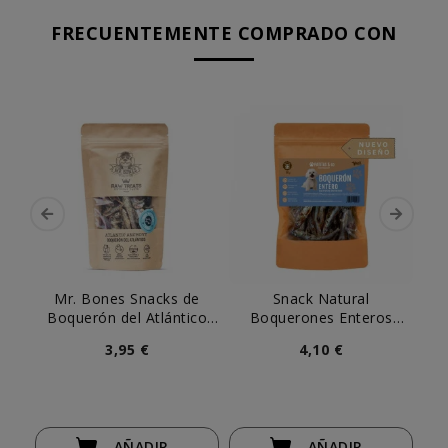
FRECUENTEMENTE COMPRADO CON
Mr. Bones Snacks de
Snack Natural
Le
Boquerón del Atlántico
Boquerones Enteros
Deshidratado
Patitas
3,95 €
4,10 €
AÑADIR
AÑADIR