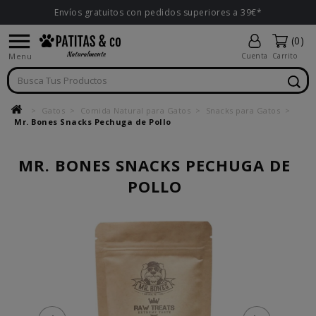
Envíos gratuitos con pedidos superiores a 39€*

(0)
Menu
Cuenta
Carrito
Gatos
Comida Natural para Gatos
Snacks para Gatos
Mr. Bones Snacks Pechuga de Pollo
MR. BONES SNACKS PECHUGA DE
POLLO