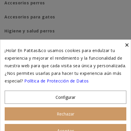
Accesorios perros
Accesorios para gatos
Higiene y salud perros
×
Higiene y salud gatos
¡Hola! En Patitas&co usamos cookies para endulzar tu
experiencia y mejorar el rendimiento y la funcionalidad de
Suplementación natural
nuestra web para que cada visita sea única y personalizada.
Otros
¿Nos permites usarlas para hacer tu experiencia aún más
especial?
Política de Protección de Datos
Nuestras tiendas
Configurar
© 2026 - Patitas&co, Alimentación natural y
Rechazar
educación amable