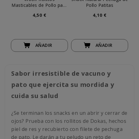
Masticables de Pollo para
Pollo Patitas
Ma
Perro
4,50 €
4,10 €
AÑADIR
AÑADIR
Sabor irresistible de vacuno y
pato que ejercita su mordida y
cuida su salud
¿Se terminan los snacks en un abrir y cerrar de
ojos? Prueba con los rollitos de Dokas, hechos
piel de res y recubierto con filete de pechuga
de pato. Le darán a tu peludo un reto de