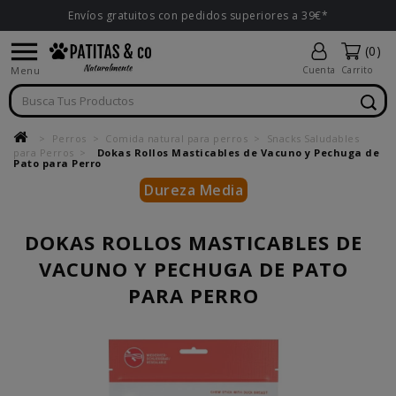
Envíos gratuitos con pedidos superiores a 39€*

(0)
Menu
Cuenta
Carrito
Perros
Comida natural para perros
Snacks Saludables
para Perros
Dokas Rollos Masticables de Vacuno y Pechuga de
Pato para Perro
Dureza Media
DOKAS ROLLOS MASTICABLES DE
VACUNO Y PECHUGA DE PATO
PARA PERRO