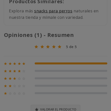
Productos Similares:
Explora más
snacks para perros
naturales en
nuestra tienda y mímale con variedad.
Opiniones (1) - Resumen
5 de 5





100% (1)





0% (0)





0% (0)





0% (0)





0% (0)

VALORAR EL PRODUCTO