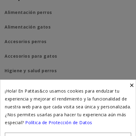
Alimentación perros
Alimentación gatos
Accesorios perros
Accesorios para gatos
Higiene y salud perros
×
Higiene y salud gatos
¡Hola! En Patitas&co usamos cookies para endulzar tu
experiencia y mejorar el rendimiento y la funcionalidad de
Suplementación natural
nuestra web para que cada visita sea única y personalizada.
Otros
¿Nos permites usarlas para hacer tu experiencia aún más
especial?
Política de Protección de Datos
Nuestras tiendas