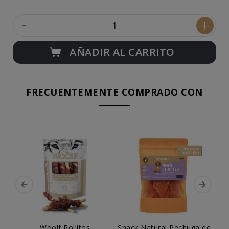
-
+
AÑADIR AL CARRITO
FRECUENTEMENTE COMPRADO CON
Woolf Rollitos
Snack Natural Pechuga de