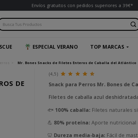
Envíos gratuitos con pedidos superiores a 39€*
SCUE
ESPECIAL VERANO
TOP MARCAS
erros
Mr. Bones Snacks de Filetes Enteros de Caballa del Atlántico
(4,5)
ROS DE
Snack para Perros
Mr. Bones
de Ca
Filetes de caballa azul deshidratad
🐟
100% caballa:
Filetes naturales si
💪
80% proteína:
Aporte nutricional 
🦷
Dureza media-baja:
Fácil de mast