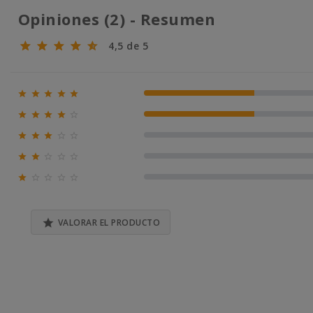
Opiniones (2) - Resumen
4,5 de 5





50% (1)





50% (1)





0% (0)





0% (0)





0% (0)

VALORAR EL PRODUCTO