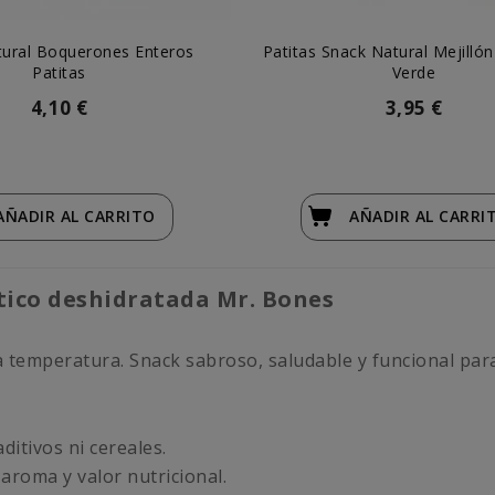
tural Boquerones Enteros
Patitas Snack Natural Mejilló
Patitas
Verde
4,10 €
3,95 €
AÑADIR
AL CARRITO
AÑADIR
AL CARRI
ntico deshidratada Mr. Bones
ja temperatura. Snack sabroso, saludable y funcional par
 aditivos ni cereales.
aroma y valor nutricional.