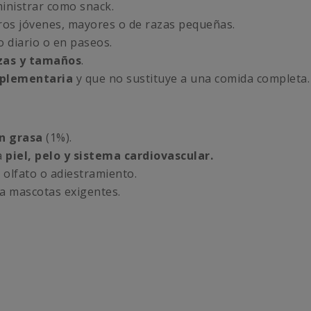
dministrar como snack.
ros jóvenes, mayores o de razas pequeñas.
o diario o en paseos.
azas y tamaños
.
plementaria
y que no sustituye a una comida completa.
n grasa
(1%).
a
piel, pelo y sistema cardiovascular.
e olfato o adiestramiento.
ra mascotas exigentes.