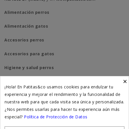
Alimentación perros
Alimentación gatos
Accesorios perros
Accesorios para gatos
Higiene y salud perros
×
Higiene y salud gatos
¡Hola! En Patitas&co usamos cookies para endulzar tu
experiencia y mejorar el rendimiento y la funcionalidad de
Suplementación natural
nuestra web para que cada visita sea única y personalizada.
Otros
¿Nos permites usarlas para hacer tu experiencia aún más
especial?
Política de Protección de Datos
Nuestras tiendas