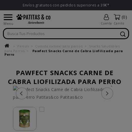
Envíos gratuitos con pedidos superiores a 39€*

(0)
Menu
Cuenta
Carrito
Perros
Comida natural para perros
Snacks Saludables
para Perros
Pawfect Snacks Carne de Cabra Liofilizada para
Perro
PAWFECT SNACKS CARNE DE
CABRA LIOFILIZADA PARA PERRO