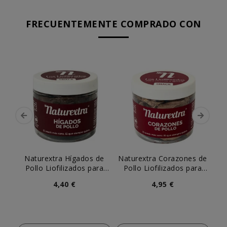
FRECUENTEMENTE COMPRADO CON
Naturextra Hígados de
Naturextra Corazones de
M-
Pollo Liofilizados para
Pollo Liofilizados para
de 
Perro y Gato
Perro y Gato
4,40 €
4,95 €