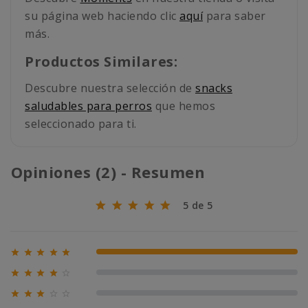
su página web haciendo clic
aquí
para saber
más.
Productos Similares:
Descubre nuestra selección de
snacks
saludables para perros
que hemos
seleccionado para ti.
Opiniones (2) - Resumen
5 de 5





100% (2)





0% (0)





0% (0)