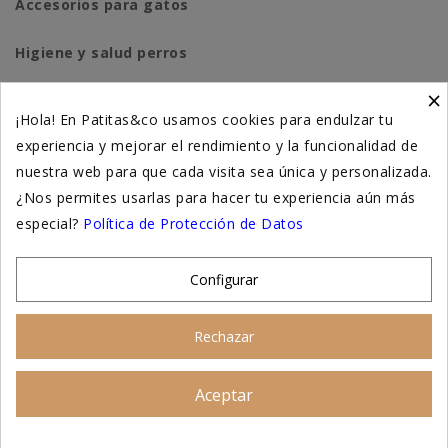
Accesorios para gatos
Higiene y salud perros
×
Higiene y salud gatos
¡Hola! En Patitas&co usamos cookies para endulzar tu
experiencia y mejorar el rendimiento y la funcionalidad de
Suplementación natural
nuestra web para que cada visita sea única y personalizada.
Otros
¿Nos permites usarlas para hacer tu experiencia aún más
especial?
Política de Protección de Datos
Nuestras tiendas
Configurar
© 2026 - Patitas&co, Alimentación natural y
Rechazar
educación amable
Aceptar
Asesoramiento personalizado
AÑADIR AL CARRITO