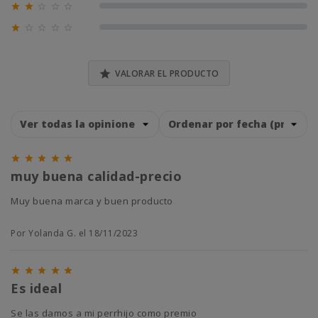





0% (0)





0% (0)

VALORAR EL PRODUCTO





muy buena calidad-precio
Muy buena marca y buen producto
Por Yolanda G. el 18/11/2023





Es ideal
se las damos a mi perrhijo como premio