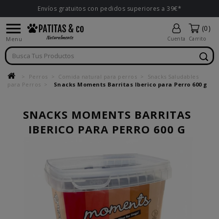
Envíos gratuitos con pedidos superiores a 39€*

(0)
Menu
Cuenta
Carrito
Perros
Comida natural para perros
Snacks Saludables
para Perros
Snacks Moments Barritas Iberico para Perro 600 g
SNACKS MOMENTS BARRITAS
IBERICO PARA PERRO 600 G