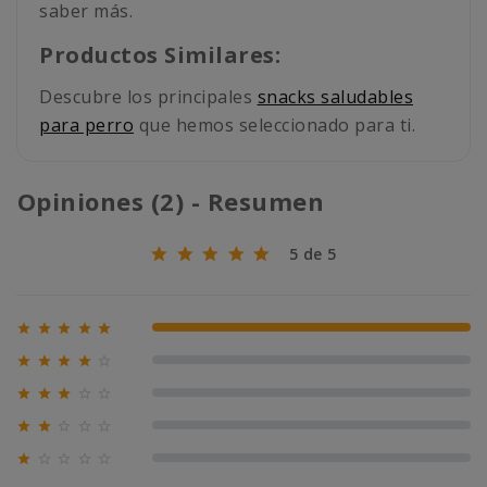
saber más.
Productos Similares:
Descubre los principales
snacks saludables
para perro
que hemos seleccionado para ti.
Opiniones (2) - Resumen
5 de 5





100% (2)





0% (0)





0% (0)





0% (0)





0% (0)