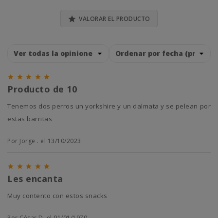

VALORAR EL PRODUCTO





Producto de 10
Tenemos dos perros un yorkshire y un dalmata y se pelean por
estas barritas
Por Jorge . el 13/10/2023





Les encanta
Muy contento con estos snacks
Por César D. el 01/01/1970