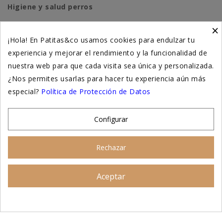
Higiene y salud perros
×
Higiene y salud gatos
¡Hola! En Patitas&co usamos cookies para endulzar tu
experiencia y mejorar el rendimiento y la funcionalidad de
Suplementación natural
nuestra web para que cada visita sea única y personalizada.
Otros
¿Nos permites usarlas para hacer tu experiencia aún más
especial?
Política de Protección de Datos
Nuestras tiendas
Configurar
© 2026 - Patitas&co, Alimentación natural y
Rechazar
educación amable
Aceptar
Asesoramiento personalizado
AÑADIR AL CARRITO