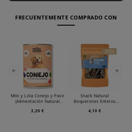
FRECUENTEMENTE COMPRADO CON
Milo y Lola Conejo y Pavo
Snack Natural
S
(Alimentación Natural
Boquerones Enteros
Completa) Perro
Patitas
3,20 €
4,10 €