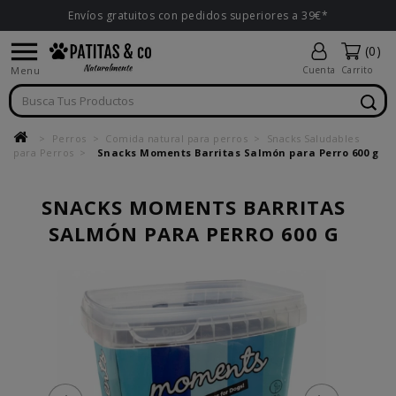
Envíos gratuitos con pedidos superiores a 39€*

(0)
Menu
Cuenta
Carrito
Perros
Comida natural para perros
Snacks Saludables
para Perros
Snacks Moments Barritas Salmón para Perro 600 g
SNACKS MOMENTS BARRITAS
SALMÓN PARA PERRO 600 G