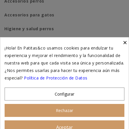
Accesorios perros
Accesorios para gatos
Higiene y salud perros
×
Higiene y salud gatos
¡Hola! En Patitas&co usamos cookies para endulzar tu
experiencia y mejorar el rendimiento y la funcionalidad de
Suplementación natural
nuestra web para que cada visita sea única y personalizada.
Otros
¿Nos permites usarlas para hacer tu experiencia aún más
especial?
Política de Protección de Datos
Nuestras tiendas
Configurar
© 2026 - Patitas&co, Alimentación natural y
Rechazar
educación amable
Aceptar