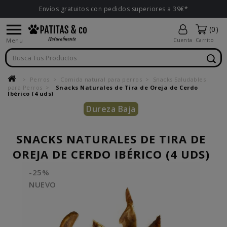
Envíos gratuitos con pedidos superiores a 39€*

(0)
Menu
Cuenta
Carrito
Perros
Comida natural para perros
Snacks Saludables
para Perros
Snacks Naturales de Tira de Oreja de Cerdo
Ibérico (4 uds)
Dureza Baja
SNACKS NATURALES DE TIRA DE
OREJA DE CERDO IBÉRICO (4 UDS)
-25%
NUEVO