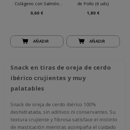
Colágeno con Salmón
de Pollo (6 uds)
C
para Perro (ud)
0,60 €
1,80 €
AÑADIR
AÑADIR
Snack en tiras de oreja de cerdo
ibérico crujientes y muy
palatables
Snack de oreja de cerdo ibérico 100%
deshidratada, sin aditivos ni conservantes. Su
textura crujiente y fibrosa satisface el instinto
de masticación mientras acompaña el cuidado