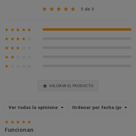
5 de 5





100% (1)





0% (0)





0% (0)





0% (0)





0% (0)

VALORAR EL PRODUCTO





Funcionan