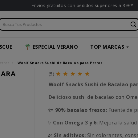
Envíos gratuitos con pedidos superiores a 39€*
SCUE
ESPECIAL VERANO
TOP MARCAS
erros
Woolf Snacks Sushi de Bacalao para Perros
PARA
(5)
Woolf Snacks Sushi de Bacalao pa
Delicioso sushi de bacalao con Ome
🐟
90% bacalao fresco:
Fuente de pr
✨
Con Omega 3 y 6:
Mejora la salud 
🌿
Sin aditivos:
Sin colorantes, cons