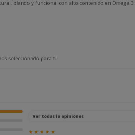
ral, blando y funcional con alto contenido en Omega 3 y 
s seleccionado para ti.




