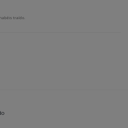
habéis traído.
do