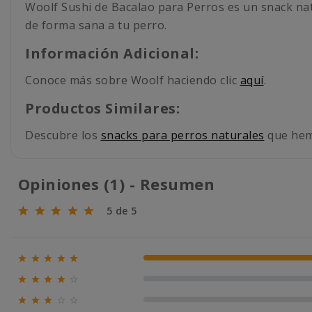
Woolf Sushi de Bacalao para Perros es un snack natu
de forma sana a tu perro.
Información Adicional:
Conoce más sobre Woolf haciendo clic
aquí
.
Productos Similares:
Descubre los
snacks para perros naturales
que hemo
Opiniones (1) - Resumen
5 de 5





100% (1)





0% (0)





0% (0)