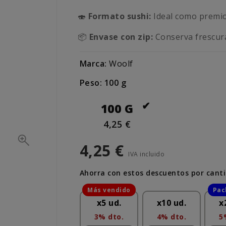
🍣
Formato sushi:
Ideal como premio
📦
Envase con zip:
Conserva frescura
Marca:
Woolf
Peso: 100 g
100 G
4,25 €
4,25 €
IVA incluido
Ahorra con estos descuentos por cant
x5 ud.
x10 ud.
x
3% dto.
4% dto.
5