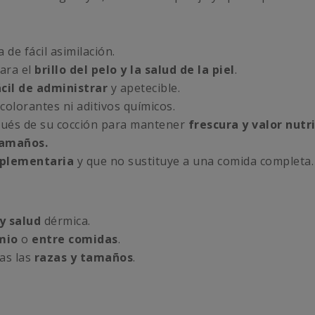
 de fácil asimilación.
para el
brillo del pelo y la salud de la piel
.
cil de administrar
y apetecible.
 colorantes ni aditivos químicos.
ués de su cocción para mantener
frescura y valor nutr
tamaños.
plementaria
y que no sustituye a una comida completa.
 y salud
dérmica.
mio
o
entre comidas
.
das las
razas y tamaños
.