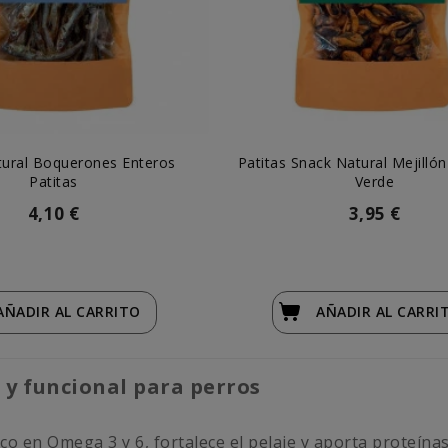
tural Boquerones Enteros
Patitas Snack Natural Mejilló
Patitas
Verde
4,10 €
3,95 €
AÑADIR
AL CARRITO
AÑADIR
AL CARRI
 y funcional para perros
en Omega 3 y 6, fortalece el pelaje y aporta proteínas de