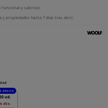
 funcional y sabroso.
 y propiedades hasta 7 días tras abrir.
idad
20 ud.
% dto.