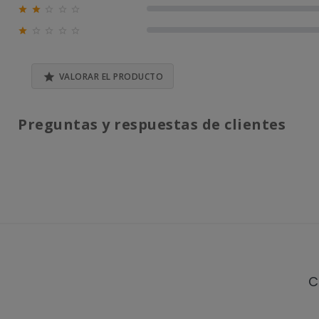





0% (0)





0% (0)

VALORAR EL PRODUCTO
Preguntas y respuestas de clientes
C