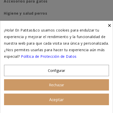
Accesorios para gatos
Higiene y salud perros
×
Higiene y salud gatos
¡Hola! En Patitas&co usamos cookies para endulzar tu
experiencia y mejorar el rendimiento y la funcionalidad de
Suplementación natural
nuestra web para que cada visita sea única y personalizada.
Otros
¿Nos permites usarlas para hacer tu experiencia aún más
especial?
Política de Protección de Datos
Nuestras tiendas
Configurar
© 2026 - Patitas&co, Alimentación natural y
Rechazar
educación amable
Aceptar
Asesoramiento personalizado
AÑADIR AL CARRITO