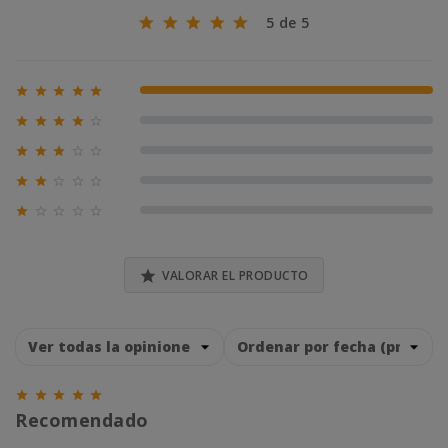
5 de 5





100% (1)





0% (0)





0% (0)





0% (0)





0% (0)

VALORAR EL PRODUCTO





Recomendado