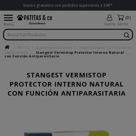
Envíos gratuitos con pedidos superiores a 39€*

(0)
Menu
Cuenta
Carrito
Perros
Suplementos Perros
Vitaminas para Perros y otros
Suplementos
Stangest Vermistop Protector Interno Natural
con Función Antiparasitaria
STANGEST VERMISTOP
PROTECTOR INTERNO NATURAL
CON FUNCIÓN ANTIPARASITARIA