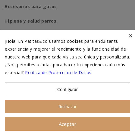
Accesorios para gatos
Higiene y salud perros
×
Higiene y salud gatos
¡Hola! En Patitas&co usamos cookies para endulzar tu
experiencia y mejorar el rendimiento y la funcionalidad de
Suplementación natural
nuestra web para que cada visita sea única y personalizada.
Otros
¿Nos permites usarlas para hacer tu experiencia aún más
especial?
Política de Protección de Datos
Nuestras tiendas
Configurar
© 2026 - Patitas&co, Alimentación natural y
Rechazar
educación amable
Aceptar
Asesoramiento personalizado