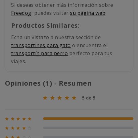
Si deseas obtener más información sobre
Freedog
, puedes visitar
su página web
Productos Similares:
Echa un vistazo a nuestra sección de
transportines para gato
o encuentra el
transportín para perro
perfecto para tus
viajes.
Opiniones (1) - Resumen
5 de 5





100% (1)





0% (0)




