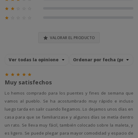
0% (0)





0% (0)





0% (0)

VALORAR EL PRODUCTO





Muy satisfechos
Lo hemos comprado para los puentes y fines de semana que
vamos al pueblo. Se ha acostumbrado muy rápido e incluso
luego tarda en salir cuando llegamos. Lo dejamos unos días en
casa para que se familiarizase y algunos días se metía dentro
un rato. Se lleva muy fácil, también colocado sobre la maleta, y
es ligero. Se puede plegar para mayor comodidad y espacio de