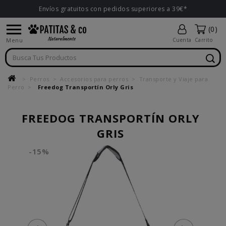
Envíos gratuitos con pedidos superiores a 39€*

(0)
Menu
Cuenta
Carrito
Perros
Accesorios para perros
Transporte y Viaje para
Perro
Freedog Transportín Orly Gris
FREEDOG TRANSPORTÍN ORLY
GRIS
-15%