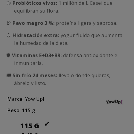
🦠
Probióticos vivos:
1 millón de L.Casei que
equilibran su flora.
🦃
Pavo magro 3 %:
proteína ligera y sabrosa.
💧
Hidratación extra:
yogur fluido que aumenta
la humedad de la dieta.
🛡️
Vitaminas E+D3+B9:
defensa antioxidante e
inmunitaria.
🚚
Sin frío 24 meses:
llévalo donde quieras,
ábrelo y listo.
Marca:
Yow Up!
Peso: 115 g
115 G