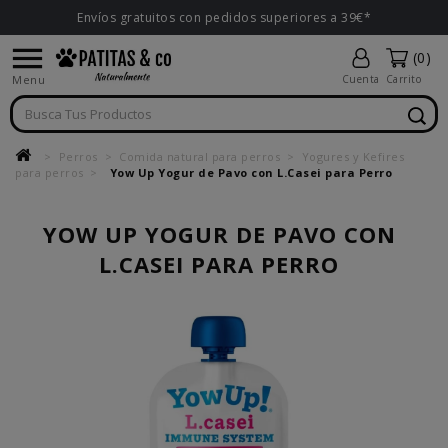
Envíos gratuitos con pedidos superiores a 39€*

(0)
Menu
Cuenta
Carrito
Perros
Comida natural para perros
Yogures y Kefires
para perros
Yow Up Yogur de Pavo con L.Casei para Perro
YOW UP YOGUR DE PAVO CON
L.CASEI PARA PERRO