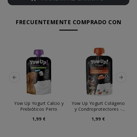
FRECUENTEMENTE COMPRADO CON
Yow Up Yogurt Calcio y
Yow Up Yogurt Colágeno
Yo
Prebióticos Perro
y Condroprotectores -
y 
Articular Perro
1,99 €
1,99 €