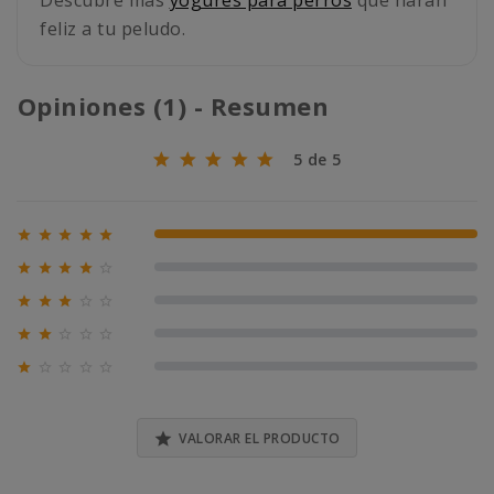
Descubre más
yogures para perros
que harán
feliz a tu peludo.
Opiniones (1) - Resumen
5 de 5





100% (1)





0% (0)





0% (0)





0% (0)





0% (0)

VALORAR EL PRODUCTO