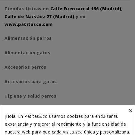
Tiendas físicas en
Calle Fuencarral 156 (Madrid)
,
Calle de Narváez 27 (Madrid)
y en
www.patitasco.com
Alimentación perros
Alimentación gatos
Accesorios perros
Accesorios para gatos
Higiene y salud perros
×
Higiene y salud gatos
¡Hola! En Patitas&co usamos cookies para endulzar tu
experiencia y mejorar el rendimiento y la funcionalidad de
Suplementación natural
nuestra web para que cada visita sea única y personalizada.