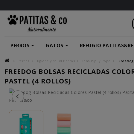
PERROS
GATOS
REFUGIO PATITAS&RE
Perros
Higiene y salud Perros
Zona Pipí y Popó
Freedog 
FREEDOG BOLSAS RECICLADAS COLO
PASTEL (4 ROLLOS)