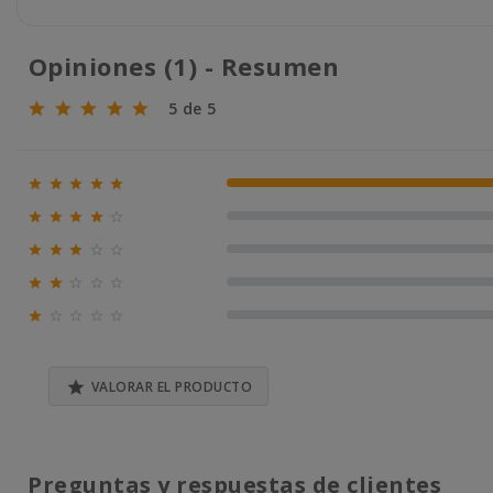
Opiniones (1) - Resumen
5 de 5





100% (1)





0% (0)





0% (0)





0% (0)





0% (0)

VALORAR EL PRODUCTO
Preguntas y respuestas de clientes