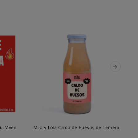
ui Viven
Milo y Lola Caldo de Huesos de Ternera
V
"E