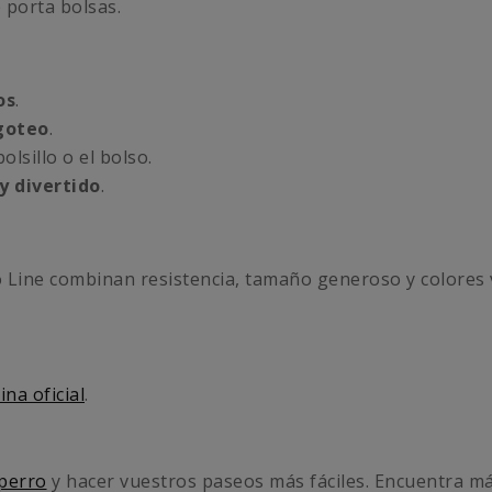
 porta bolsas.
os
.
-goteo
.
olsillo o el bolso.
y divertido
.
o Line combinan resistencia, tamaño generoso y colores 
ina oficial
.
 perro
y hacer vuestros paseos más fáciles. Encuentra m