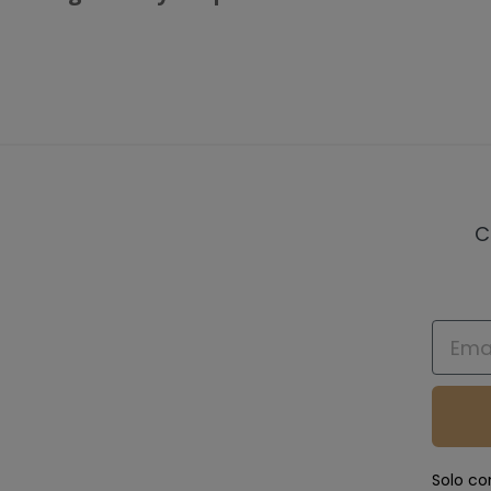
C
Email
Solo co