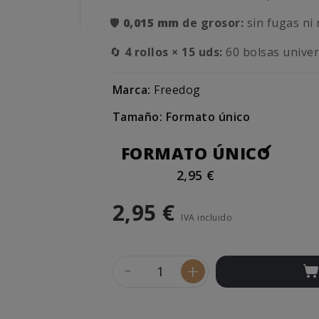
🛡️
0,0
15 mm
de grosor:
sin fugas ni
🔄
4 rollos × 15 uds:
60 bolsas univer
Marca:
Freedog
Tamaño: Formato único
FORMATO ÚNICO
2,95 €
2,95 €
IVA incluido
-
+