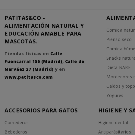
PATITAS&CO -
ALIMENT
ALIMENTACIÓN NATURAL Y
Comida natur
EDUCACIÓN AMABLE PARA
Pienso seco
MASCOTAS.
Comida húm
Tiendas físicas en
Calle
Snacks natur
Fuencarral 156 (Madrid)
,
Calle de
Dieta BARF
Narváez 27 (Madrid)
y en
Mordedores n
www.patitasco.com
Caldos y top
Yogures
ACCESORIOS PARA GATOS
HIGIENE Y 
Comederos
Higiene dental
Bebederos
Antiparásitarios