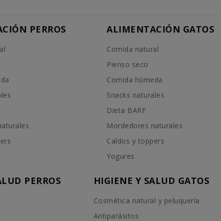
ACIÓN PERROS
ALIMENTACIÓN GATOS
al
Comida natural
Pienso seco
eda
Comida húmeda
ales
Snacks naturales
Dieta BARF
aturales
Mordedores naturales
pers
Caldos y toppers
Yogures
SALUD PERROS
HIGIENE Y SALUD GATOS
Cosmética natural y peluquería
Antiparásitos