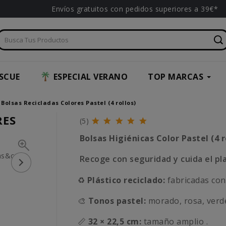
Envíos gratuitos con pedidos superiores a 39€*
SCUE
ESPECIAL VERANO
TOP MARCAS
Bolsas Recicladas Colores Pastel (4 rollos)
RES
(5)
Bolsas Higiénicas Color Pastel (4 r
Recoge con seguridad y cuida el p
♻️
Plástico reciclado:
fabricadas con
🎨
Tonos pastel:
morado, rosa, verde
📏
32 × 22,5 cm:
tamaño amplio .