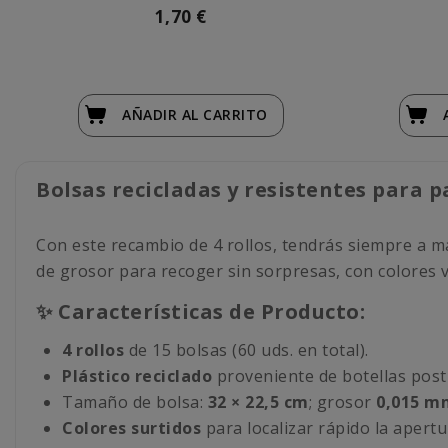
1,70 €
AÑADIR
AL CARRITO
Bolsas recicladas y resistentes para 
Con este recambio de 4 rollos, tendrás siempre a ma
de grosor para recoger sin sorpresas, con colores v
✨ Características de Producto:
4 rollos
de 15 bolsas (60 uds. en total).
Plástico reciclado
proveniente de botellas pos
Tamaño de bolsa:
32 × 22,5 cm
; grosor
0,0
15 m
Colores surtidos
para localizar rápido la apertu