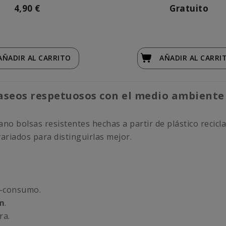
4,90 €
Gratuito
AÑADIR
AL CARRITO
AÑADIR
AL CARRI
paseos respetuosos con el medio ambiente
no bolsas resistentes hechas a partir de plástico recicl
ariados para distinguirlas mejor.
t-consumo.
m
.
ra.