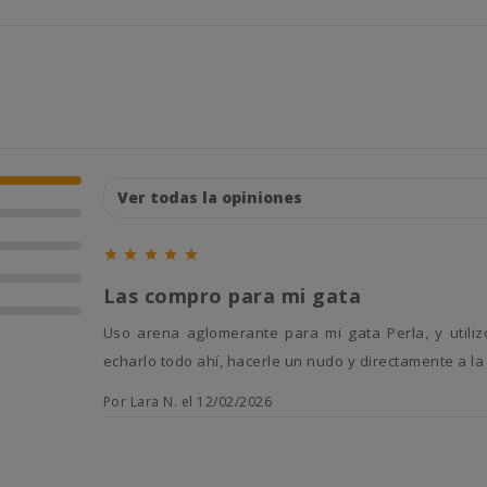





Las compro para mi gata
Uso arena aglomerante para mi gata Perla, y utilizo estas bolsitas para retirar los residuos a diario. Es muy útil
echarlo todo ahí, hacerle un nudo y directamente a la
Por Lara N. el 12/02/2026