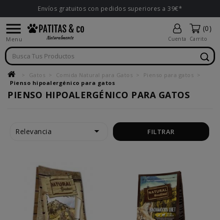
Envíos gratuitos con pedidos superiores a 39€*

(0)
Menu
Cuenta
Carrito
Gatos
Comida Natural para Gatos
Pienso para gatos
Pienso hipoalergénico para gatos
PIENSO HIPOALERGÉNICO PARA GATOS

Relevancia
FILTRAR