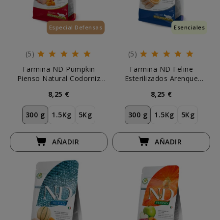
Especial Defensas
Esenciales
(5)
(5)
Farmina ND Pumpkin
Farmina ND Feline
Pienso Natural Codorniz
Esterilizados Arenque
Gatos Esterilizados
Pienso Natural Gatos
8,25 €
8,25 €
300 g
1.5Kg
5Kg
300 g
1.5Kg
5Kg
AÑADIR
AÑADIR