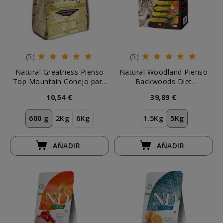
(5)
(5)
Natural Greatness Pienso
Natural Woodland Pienso
Top Mountain Conejo para
Backwoods Diet
Gatos
Monoproteico Cerdo para
10,54 €
39,89 €
Gato
600 g
2Kg
6Kg
1.5Kg
5Kg
AÑADIR
AÑADIR