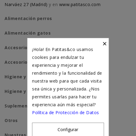
Narváez 27 (Madrid)
y en
www.patitasco.com
Alimentación perros
Alimentación gatos
×
Accesorios perros
¡Hola! En Patitas&co usamos
cookies para endulzar tu
Accesorios para gatos
experiencia y mejorar el
rendimiento y la funcionalidad de
Higiene y salud perros
nuestra web para que cada visita
sea única y personalizada. ¿Nos
Higiene y salud gatos
permites usarlas para hacer tu
experiencia aún más especial?
Suplementación natural
Política de Protección de Datos
Otros
Configurar
Nuestras tiendas