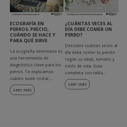
ECOGRAFÍA EN
¿CUÁNTAS VECES AL
¿C
PERROS: PRECIO,
DÍA DEBE COMER UN
ME
 TU
CUÁNDO SE HACE Y
PERRO?
VE
PARA QUÉ SIRVE
PE
Descubre cuántas veces al
r el
La ecografía veterinaria es
Guí
día debe comer tu perrito
io:
una herramienta de
mej
según su edad, tamaño y
ios
diagnóstico clave para los
tip
estilo de vida. Guía
perros. Te explicamos
y c
completa con tabla...
cuánto suele costar,...
cuid
Leer más
Leer más
L