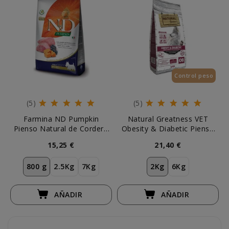
Control peso
(5)
(5)
Farmina ND Pumpkin
Natural Greatness VET
Pienso Natural de Cordero
Obesity & Diabetic Pienso
para Perros Adultos Mini
para Perros
15,25 €
21,40 €
800 g
2.5Kg
7Kg
2Kg
6Kg
AÑADIR
AÑADIR