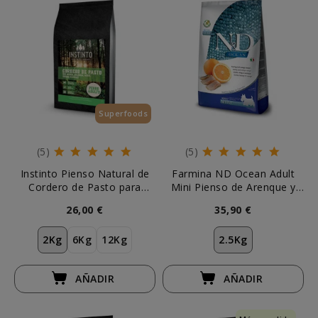
Superfoods
(5)
(5)
Instinto Pienso Natural de
Farmina ND Ocean Adult
Cordero de Pasto para
Mini Pienso de Arenque y
Perro
Naranja para Perro
26,00 €
35,90 €
Pequeño
2Kg
6Kg
12Kg
2.5Kg
AÑADIR
AÑADIR