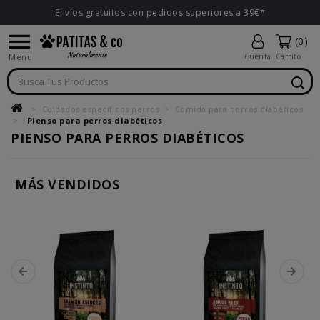
Envíos gratuitos con pedidos superiores a 39€*

(0)
Menu
Cuenta
Carrito
Cuidados específicos perros
Comida para perros diabéticos
Pienso para perros diabéticos
PIENSO PARA PERROS DIABÉTICOS
MÁS VENDIDOS