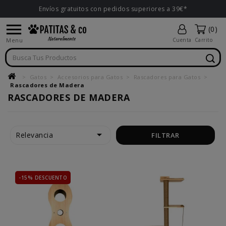
Envíos gratuitos con pedidos superiores a 39€*

(0)
Menu
Cuenta
Carrito
Gatos
Accesorios para Gatos
Rascadores para Gatos
Rascadores de Madera
RASCADORES DE MADERA

Relevancia
FILTRAR
-15% DESCUENTO