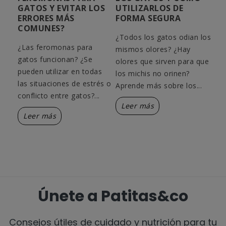
GATOS Y EVITAR LOS
UTILIZARLOS DE
TA
ERRORES MÁS
FORMA SEGURA
CO
COMUNES?
¿Todos los gatos odian los
Ele
 del
¿Las feromonas para
mismos olores? ¿Hay
par
as
gatos funcionan? ¿Se
olores que sirven para que
tip
pueden utilizar en todas
los michis no orinen?
el 
las situaciones de estrés o
Aprende más sobre los...
mej
conflicto entre gatos?...
Leer más
L
Leer más
Únete a Patitas&co
Consejos útiles de cuidado y nutrición para tu