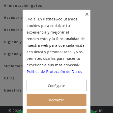
Alimentación gatos
×
Accesorios perros
¡Hola! En Patitas&co usamos
cookies para endulzar tu
Accesorios para gatos
experiencia y mejorar el
rendimiento y la funcionalidad de
Higiene y salud perros
nuestra web para que cada visita
sea única y personalizada. ¿Nos
Higiene y salud gatos
permites usarlas para hacer tu
experiencia aún más especial?
Suplementación natural
Política de Protección de Datos
Otros
Configurar
Nuestras tiendas
Rechazar
© 2026 - Patitas&co, Alimentación natural y educación