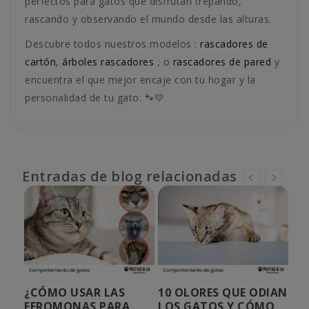
perfectos para gatos que disfrutan trepando,
rascando y observando el mundo desde las alturas.
Descubre todos nuestros modelos :
rascadores de
cartón
,
árboles rascadores
, o
rascadores de pared
y
encuentra el que mejor encaje con tu hogar y la
personalidad de tu gato. 🐾💛
Entradas de blog relacionadas
AN
¿CÓMO USAR LAS
10 OLORES QUE ODIAN
ME
O
FEROMONAS PARA
LOS GATOS Y CÓMO
PA