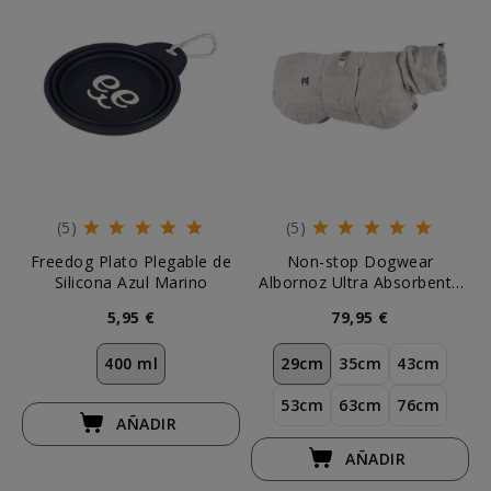
(5)
(5)
Freedog Plato Plegable de
Non-stop Dogwear
Silicona Azul Marino
Albornoz Ultra Absorbente
para Perro
5,95 €
79,95 €
400 ml
29cm
35cm
43cm
53cm
63cm
76cm
AÑADIR
AÑADIR