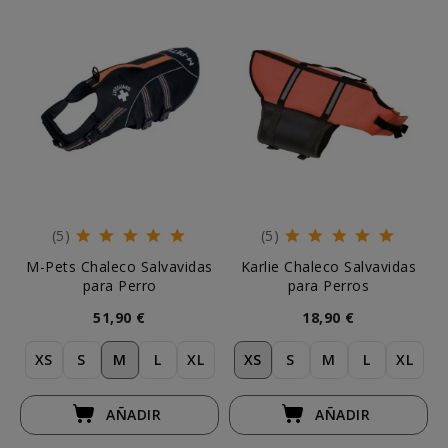
(5)
(5)
M-Pets Chaleco Salvavidas
Karlie Chaleco Salvavidas
para Perro
para Perros
51,90 €
18,90 €
XS
S
M
L
XL
XS
S
M
L
XL
AÑADIR
AÑADIR