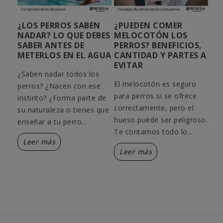
¿LOS PERROS SABEN
¿PUEDEN COMER
HE
:
NADAR​? LO QUE DEBES
MELOCOTÓN LOS
PA
ES
SABER ANTES DE
PERROS? BENEFICIOS,
RE
METERLOS EN EL AGUA
CANTIDAD Y PARTES A
PA
EVITAR
ico
¿Saben nadar todos los
El melocotón es seguro
ano?
perros? ¿Nacen con ese
¿Qu
para perros si se ofrece
res
instinto? ¿Forma parte de
cas
correctamente, pero el
n
su naturaleza o tienes que
dam
hueso puede ser peligroso.
enseñar a tu perro...
rec
Te contamos todo lo...
nat
Leer más
Leer más
L