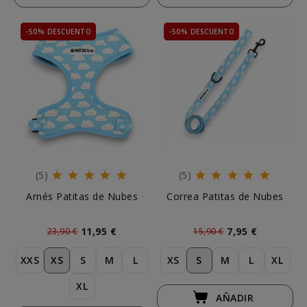
-50% DESCUENTO
-50% DESCUENTO
(5)
(5)
Arnés Patitas de Nubes
Correa Patitas de Nubes
11,95 €
7,95 €
23,90 €
15,90 €
XXS
XS
S
M
L
XS
S
M
L
XL
XL
AÑADIR