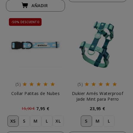
AÑADIR
-50% DESCUENTO
(5)
(5)
Collar Patitas de Nubes
Dukier Arnés Waterproof
Jade Mint para Perro
7,95 €
23,95 €
15,90 €
XS
S
M
L
XL
S
M
L