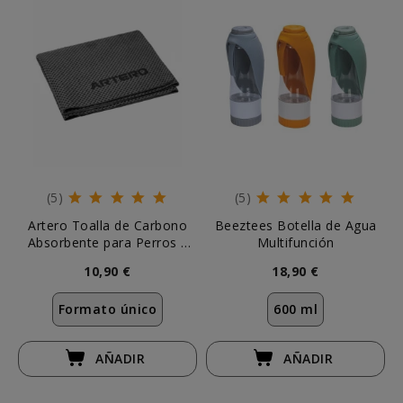
(5)
(5)
Artero Toalla de Carbono
Beeztees Botella de Agua
Absorbente para Perros y
Multifunción
Gatos
10,90 €
18,90 €
Formato único
600 ml
AÑADIR
AÑADIR