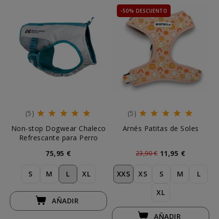
-50% DESCUENTO
(5)
(5)
Non-stop Dogwear Chaleco
Arnés Patitas de Soles
Refrescante para Perro
75,95 €
11,95 €
23,90 €
S
M
L
XL
XXS
XS
S
M
L
XL
AÑADIR
AÑADIR