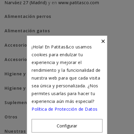
Narváez 27 (Madrid)
y en
www.patitasco.com
Alimentación perros
Alimentación gatos
×
Accesorios perros
¡Hola! En Patitas&co usamos
cookies para endulzar tu
Accesorios para gatos
experiencia y mejorar el
rendimiento y la funcionalidad de
Higiene y salud perros
nuestra web para que cada visita
sea única y personalizada. ¿Nos
Higiene y salud gatos
permites usarlas para hacer tu
experiencia aún más especial?
Suplementación natural
Política de Protección de Datos
Otros
Configurar
Nuestras tiendas