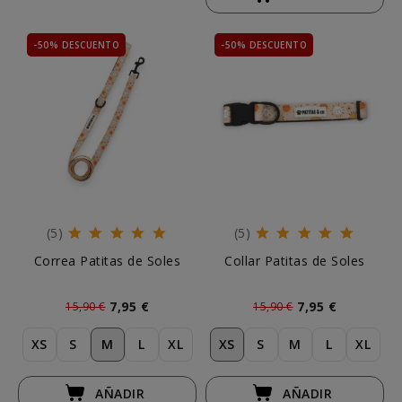
-50% DESCUENTO
-50% DESCUENTO
(5)
(5)
Correa Patitas de Soles
Collar Patitas de Soles
7,95 €
7,95 €
15,90 €
15,90 €
XS
S
M
L
XL
XS
S
M
L
XL
AÑADIR
AÑADIR