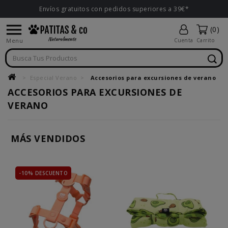
Envíos gratuitos con pedidos superiores a 39€*

(0)
Menu
Cuenta
Carrito
Especial Verano
Accesorios para excursiones de verano
ACCESORIOS PARA EXCURSIONES DE
VERANO
MÁS VENDIDOS
-10% DESCUENTO