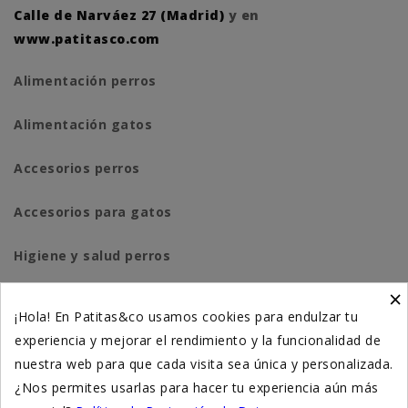
Calle de Narváez 27 (Madrid)
y en
www.patitasco.com
Alimentación perros
Alimentación gatos
Accesorios perros
Accesorios para gatos
Higiene y salud perros
×
Higiene y salud gatos
¡Hola! En Patitas&co usamos cookies para endulzar tu
experiencia y mejorar el rendimiento y la funcionalidad de
Suplementación natural
nuestra web para que cada visita sea única y personalizada.
Otros
¿Nos permites usarlas para hacer tu experiencia aún más