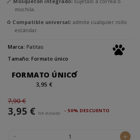
🔗
Mosquetón integrado:
sujétalo a correa o
mochila.
♻️
Compatible universal:
admite cualquier rollo
estándar.
Marca:
Patitas
Tamaño: Formato único
FORMATO ÚNICO
3,95 €
7,90 €
3,95 €
- 50% DESCUENTO
IVA incluido
-
+