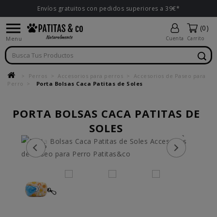
Envíos gratuitos con pedidos superiores a 39€*

(0)
Menu
Cuenta
Carrito
Perros
Accesorios para perros
Accesorios de Paseo para
Perro
Porta Bolsas Caca Patitas de Soles
PORTA BOLSAS CACA PATITAS DE
SOLES
-50%