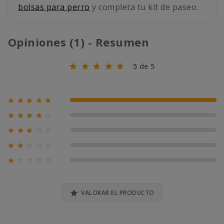
bolsas para perro
y completa tu kit de paseo.
Opiniones (1) - Resumen
5 de 5





100% (1)





0% (0)





0% (0)





0% (0)





0% (0)

VALORAR EL PRODUCTO