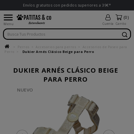
Envíos gratuitos con pedidos superiores a 39€*

(0)
Menu
Cuenta
Carrito
Perros
Accesorios para perros
Accesorios de Paseo para
Perro
Dukier Arnés Clásico Beige para Perro
DUKIER ARNÉS CLÁSICO BEIGE
PARA PERRO
NUEVO