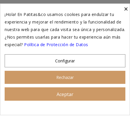
×
Higiene y salud gatos
¡Hola! En Patitas&co usamos cookies para endulzar tu
experiencia y mejorar el rendimiento y la funcionalidad de
Suplementación natural
nuestra web para que cada visita sea única y personalizada.
Otros
¿Nos permites usarlas para hacer tu experiencia aún más
especial?
Política de Protección de Datos
Nuestras tiendas
Configurar
© 2026 - Patitas&co, Alimentación natural y
Rechazar
educación amable
Aceptar
Asesoramiento personalizado