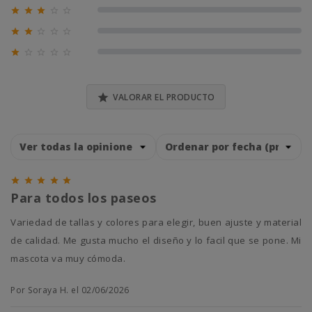





0% (0)





0% (0)





0% (0)

VALORAR EL PRODUCTO





Para todos los paseos
Variedad de tallas y colores para elegir, buen ajuste y material
de calidad. Me gusta mucho el diseño y lo facil que se pone. Mi
mascota va muy cómoda.
Por Soraya H. el 02/06/2026