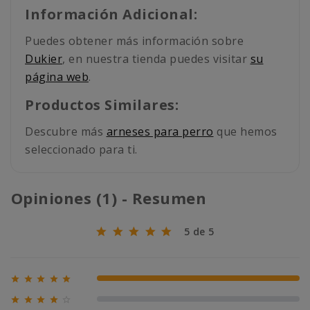
Información Adicional:
Puedes obtener más información sobre
Dukier
, en nuestra tienda puedes visitar
su
página web
.
Productos Similares:
Descubre más
arneses para perro
que hemos
seleccionado para ti.
Opiniones (1) - Resumen
5 de 5





100% (1)





0% (0)