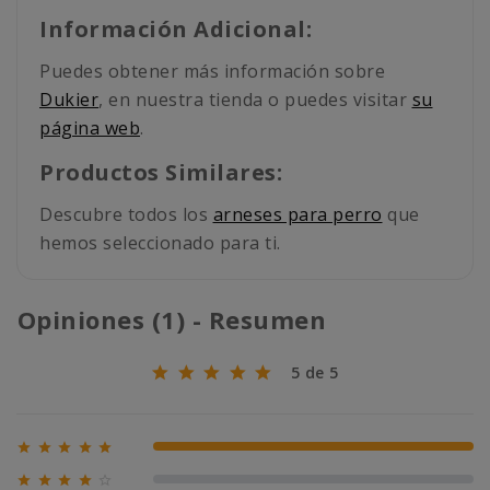
Información Adicional:
Puedes obtener más información sobre
Dukier
, en nuestra tienda o puedes visitar
su
página web
.
Productos Similares:
Descubre todos los
arneses para perro
que
hemos seleccionado para ti.
Opiniones (1) - Resumen
5 de 5





100% (1)





0% (0)