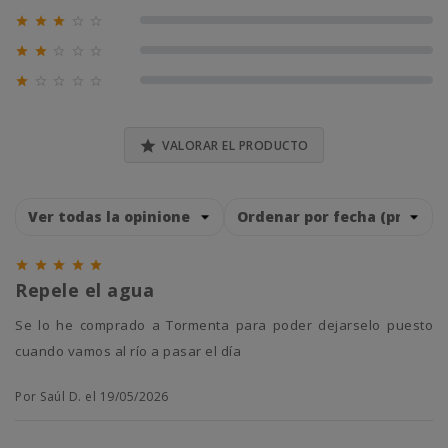





0% (0)





0% (0)





0% (0)

VALORAR EL PRODUCTO





Repele el agua
Se lo he comprado a Tormenta para poder dejarselo puesto
cuando vamos al río a pasar el día
Por Saúl D. el 19/05/2026