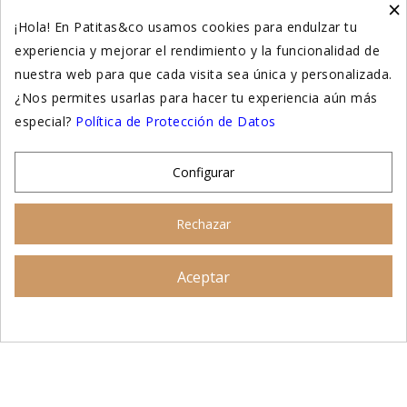
×
Higiene y salud gatos
¡Hola! En Patitas&co usamos cookies para endulzar tu
experiencia y mejorar el rendimiento y la funcionalidad de
Suplementación natural
nuestra web para que cada visita sea única y personalizada.
Otros
¿Nos permites usarlas para hacer tu experiencia aún más
especial?
Política de Protección de Datos
Nuestras tiendas
Configurar
© 2026 - Patitas&co, Alimentación natural y
Rechazar
educación amable
Aceptar
Asesoramiento personalizado
AÑADIR AL CARRITO