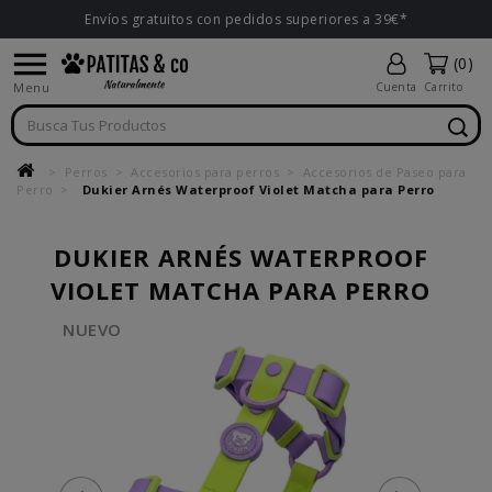
Envíos gratuitos con pedidos superiores a 39€*

(0)
Menu
Cuenta
Carrito
Perros
Accesorios para perros
Accesorios de Paseo para
Perro
Dukier Arnés Waterproof Violet Matcha para Perro
DUKIER ARNÉS WATERPROOF
VIOLET MATCHA PARA PERRO
NUEVO