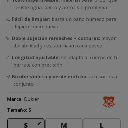
💧
100% impermeable:
material waterproof que
resiste agua, barro y arena sin problema.
🧽
Fácil de limpiar:
basta un paño húmedo para
dejarlo como nuevo.
🔩
Doble sujeción remaches + costuras:
mayor
durabilidad y resistencia en cada paseo.
📏
Longitud ajustable:
se adapta al cuerpo de tu
perrete con precisión.
🎨
Bicolor violeta y verde matcha:
accesorios a
conjunto.
Marca:
Dukier
Tamaño: S
S
M
L